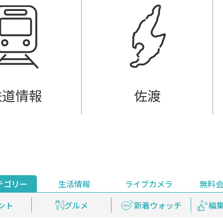
鉄道情報
佐渡
テゴリー
生活情報
ライブカメラ
無料
ント
ライブ配信
安全安心情報
グルメ
見逃し配信
天気
新着ウォッチ
上越妙高百景
プレミアム
編