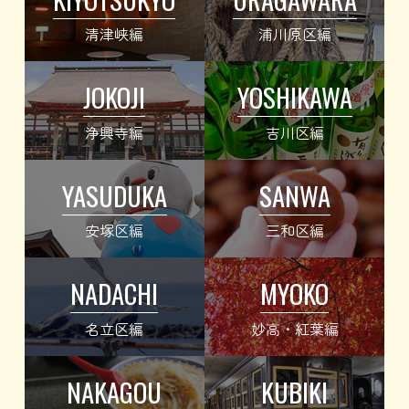
清津峡編
浦川原区編
JOKOJI
YOSHIKAWA
浄興寺編
吉川区編
YASUDUKA
SANWA
安塚区編
三和区編
NADACHI
MYOKO
名立区編
妙高・紅葉編
NAKAGOU
KUBIKI