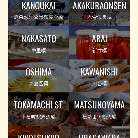
KANOUKAI
AKAKURAONSEN
高田城址公園観桜会編
赤倉温泉編
NAKASATO
ARAI
中里編
新井編
OSHIMA
KAWANISHI
大島区編
川西編
TOKAMACHI ST.
MATSUNOYAMA
十日町駅周辺編
松之山・松代編
KIYOTSUKYO
URAGAWARA