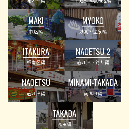
池の平編
上越妙高駅周辺編
MAKI
MYOKO
牧区編
妙高・温泉編
ITAKURA
NAOETSU 2
板倉区編
直江津・釣り編
NAOETSU
MINAMI-TAKADA
直江津編
南高田編
TAKADA
高田編