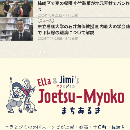
柿崎区で麦の収穫 小竹製菓が地元素材でパン作
り
2024年6月21日
- 779日前
ニュース
県立看護大学の石井角保教授 国内最大の学会誌
で甲状腺の難病について解説
2024年4月16日
- 845日前
エラとジミの外国人コンビが上越・妙高・十日町・佐渡を