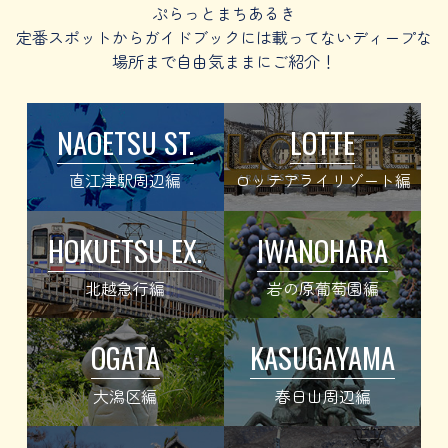
ぷらっとまちあるき
定番スポットからガイドブックには載ってないディープな
場所まで自由気ままにご紹介！
NAOETSU ST.
LOTTE
直江津駅周辺編
ロッテアライリゾート編
HOKUETSU EX.
IWANOHARA
北越急行編
岩の原葡萄園編
OGATA
KASUGAYAMA
大潟区編
春日山周辺編