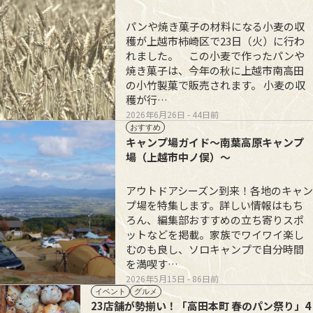
パンや焼き菓子の材料になる小麦の収
穫が上越市柿崎区で23日（火）に行わ
れました。 この小麦で作ったパンや
焼き菓子は、今年の秋に上越市南高田
の小竹製菓で販売されます。 小麦の収
穫が行…
2026年6月26日
- 44日前
おすすめ
キャンプ場ガイド～南葉高原キャンプ
場（上越市中ノ俣）～
アウトドアシーズン到来！各地のキャン
プ場を特集します。詳しい情報はもち
ろん、編集部おすすめの立ち寄りスポ
ットなどを掲載。家族でワイワイ楽し
むのも良し、ソロキャンプで自分時間
を満喫す…
2026年5月15日
- 86日前
イベント
グルメ
23店舗が勢揃い！「高田本町 春のパン祭り」4