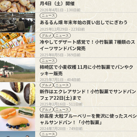
月4日（土）開催
2026年4月1日
- 130日前
ニュース
あるるん畑 年末年始の買い出しでにぎわう
2025年12月29日
- 223日前
グルメ
ニュース
冷やしてデザート感覚で！小竹製菓 7種類のス
イーツサンドパン発売
2025年8月5日
- 369日前
ニュース
柿崎区で小麦収穫 11月に小竹製菓でパンやク
ッキー販売
2025年7月1日
- 404日前
グルメ
ニュース
新作はエクレアサンド！小竹製菓でサンドパン
フェア22日(土)まで
2025年3月16日
- 511日前
グルメ
ニュース
妙高産 大粒ブルーベリーを贅沢に使ったスペシ
ャルサンドパン！「小竹製菓」
2024年7月20日
- 749日前
ニュース