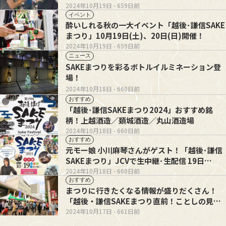
2024年10月19日
- 659日前
イベント
酔いしれる秋の一大イベント「越後･謙信SAKE
まつり」10月19日(土)、20日(日)開催！
2024年10月19日
- 659日前
ニュース
SAKEまつりを彩るボトルイルミネーション登
場！
2024年10月18日
- 660日前
おすすめ
「越後･謙信SAKEまつり2024」おすすめ銘
柄！上越酒造／頚城酒造／丸山酒造場
2024年10月18日
- 660日前
おすすめ
元モー娘 小川麻琴さんがゲスト！「越後･謙信
SAKEまつり」JCVで生中継･生配信 19日
(土)11:00～
2024年10月18日
- 660日前
おすすめ
まつりに行きたくなる情報が盛りだくさん！
「越後・謙信SAKEまつり直前！ことしの見ど
ころは」すまいるone
2024年10月17日
- 661日前