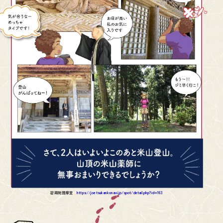
密蔵院護摩堂
https://joetsukankonavi.jp/spot/detail.php?id=163