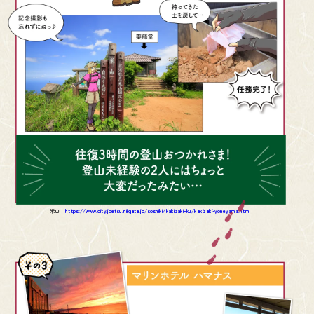
米山
https://www.city.joetsu.niigata.jp/soshiki/kakizaki-ku/kakizaki-yoneyama.html