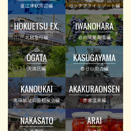
直江津駅周辺編
ロッテアライリゾート編
HOKUETSU EX.
IWANOHARA
北越急行編
岩の原葡萄園編
OGATA
KASUGAYAMA
大潟区編
春日山周辺編
KANOUKAI
AKAKURAONSEN
高田城址公園観桜会編
赤倉温泉編
NAKASATO
ARAI