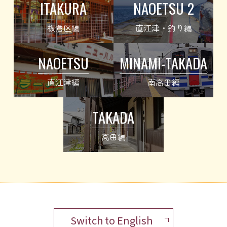
ITAKURA
NAOETSU 2
板倉区編
直江津・釣り編
NAOETSU
MINAMI-TAKADA
直江津編
南高田編
TAKADA
高田編
Switch to English