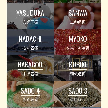
YASUDUKA
SANWA
安塚区編
三和区編
NADACHI
MYOKO
名立区編
妙高・紅葉編
NAKAGOU
KUBIKI
中郷区編
頸城区編
SADO 4
SADO 3
佐渡編４
佐渡編３