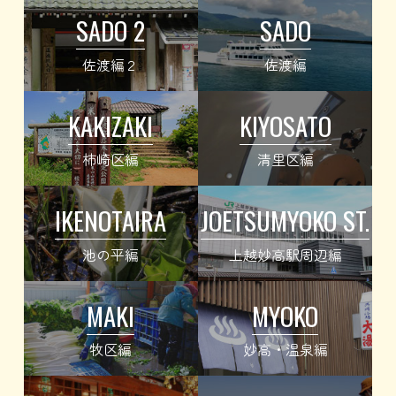
SADO 2
SADO
佐渡編２
佐渡編
KAKIZAKI
KIYOSATO
柿崎区編
清里区編
IKENOTAIRA
JOETSUMYOKO ST.
池の平編
上越妙高駅周辺編
MAKI
MYOKO
牧区編
妙高・温泉編