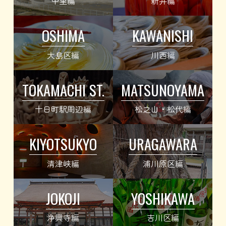
中里編
新井編
OSHIMA
KAWANISHI
大島区編
川西編
TOKAMACHI ST.
MATSUNOYAMA
十日町駅周辺編
松之山・松代編
KIYOTSUKYO
URAGAWARA
清津峡編
浦川原区編
JOKOJI
YOSHIKAWA
浄興寺編
吉川区編