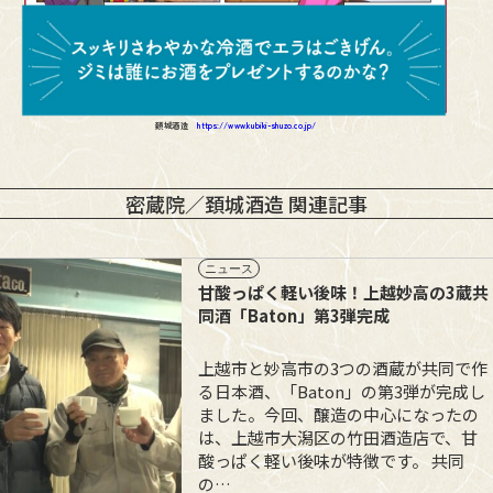
頚城酒造
https://www.kubiki-shuzo.co.jp/
密蔵院／頚城酒造 関連記事
ニュース
甘酸っぱく軽い後味！上越妙高の3蔵共
同酒「Baton」第3弾完成
上越市と妙高市の3つの酒蔵が共同で作
る日本酒、「Baton」の第3弾が完成し
ました。今回、醸造の中心になったの
は、上越市大潟区の竹田酒造店で、甘
酸っぱく軽い後味が特徴です。 共同
の…