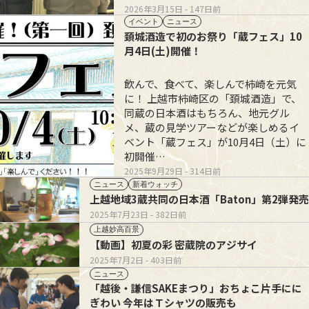
2026年3月15日
- 147日前
イベント
ニュース
頚城酒造で初のお祭り「蔵フェス」10
月4日(土)開催！
飲んで、食べて、楽しんで柿崎を元気
に！ 上越市柿崎区の「頚城酒造」で、
同蔵の日本酒はもちろん、地元グル
メ、蔵の見学ツアーなどが楽しめるイ
ベント「蔵フェス」が10月4日（土）に
初開催…
2025年9月29日
- 314日前
ニュース
新着ウォッチ
上越地域3蔵共同の日本酒「Baton」第2弾発売
2025年7月23日
- 382日前
上越妙高百景
【動画】初夏の彩 密蔵院のアジサイ
2025年7月2日
- 403日前
ニュース
「越後・謙信SAKEまつり」おちょこ片手にに
ぎわい 今年はＴシャツの販売も