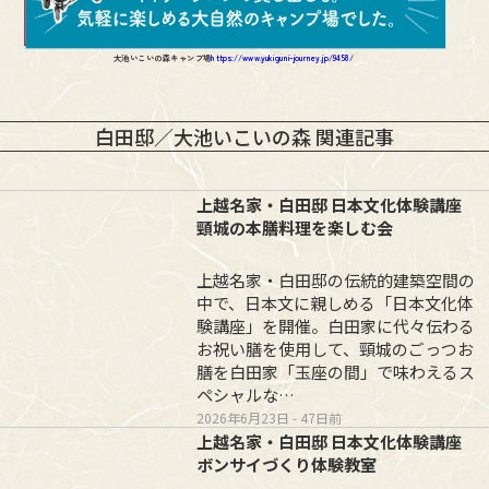
大池いこいの森キャンプ場
https://www.yukiguni-journey.jp/9458/
白田邸／大池いこいの森 関連記事
上越名家・白田邸 日本文化体験講座
頸城の本膳料理を楽しむ会
上越名家・白田邸の伝統的建築空間の
中で、日本文に親しめる「日本文化体
験講座」を開催。白田家に代々伝わる
お祝い膳を使用して、頸城のごっつお
膳を白田家「玉座の間」で味わえるス
ペシャルな…
2026年6月23日
- 47日前
上越名家・白田邸 日本文化体験講座
ボンサイづくり体験教室