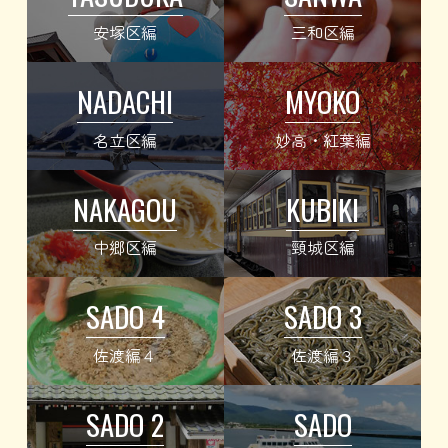
安塚区編
三和区編
NADACHI
MYOKO
名立区編
妙高・紅葉編
NAKAGOU
KUBIKI
中郷区編
頸城区編
SADO 4
SADO 3
佐渡編４
佐渡編３
SADO 2
SADO