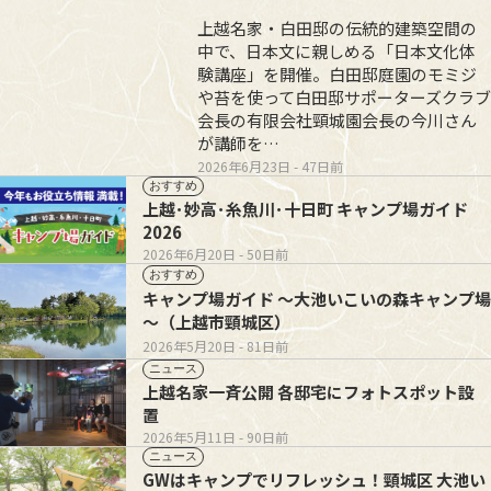
上越名家・白田邸の伝統的建築空間の
中で、日本文に親しめる「日本文化体
験講座」を開催。白田邸庭園のモミジ
や苔を使って白田邸サポーターズクラブ
会長の有限会社頸城園会長の今川さん
が講師を…
2026年6月23日
- 47日前
おすすめ
上越･妙高･糸魚川･十日町 キャンプ場ガイド
2026
2026年6月20日
- 50日前
おすすめ
キャンプ場ガイド ～大池いこいの森キャンプ場
～（上越市頸城区）
2026年5月20日
- 81日前
ニュース
上越名家一斉公開 各邸宅にフォトスポット設
置
2026年5月11日
- 90日前
ニュース
GWはキャンプでリフレッシュ！頸城区 大池い