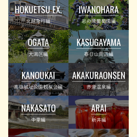
HOKUETSU EX.
IWANOHARA
北越急行編
岩の原葡萄園編
OGATA
KASUGAYAMA
大潟区編
春日山周辺編
KANOUKAI
AKAKURAONSEN
高田城址公園観桜会編
赤倉温泉編
NAKASATO
ARAI
中里編
新井編