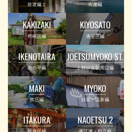
佐渡編２
佐渡編
KAKIZAKI
KIYOSATO
柿崎区編
清里区編
IKENOTAIRA
JOETSUMYOKO ST.
池の平編
上越妙高駅周辺編
MAKI
MYOKO
牧区編
妙高・温泉編
ITAKURA
NAOETSU 2
板倉区編
直江津・釣り編