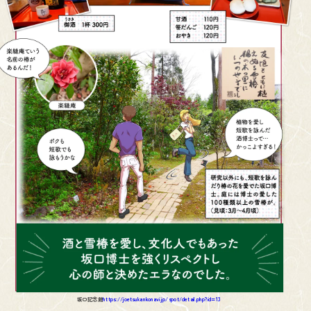
坂口記念館
https://joetsukankonavi.jp/spot/detail.php?id=13