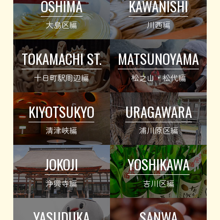
OSHIMA
KAWANISHI
大島区編
川西編
TOKAMACHI ST.
MATSUNOYAMA
十日町駅周辺編
松之山・松代編
KIYOTSUKYO
URAGAWARA
清津峡編
浦川原区編
JOKOJI
YOSHIKAWA
浄興寺編
吉川区編
YASUDUKA
SANWA