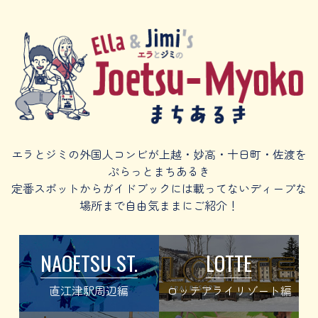
エラとジミの外国人コンビが上越・妙高・十日町・佐渡を
ぷらっとまちあるき
定番スポットからガイドブックには載ってないディープな
場所まで自由気ままにご紹介！
NAOETSU ST.
LOTTE
直江津駅周辺編
ロッテアライリゾート編