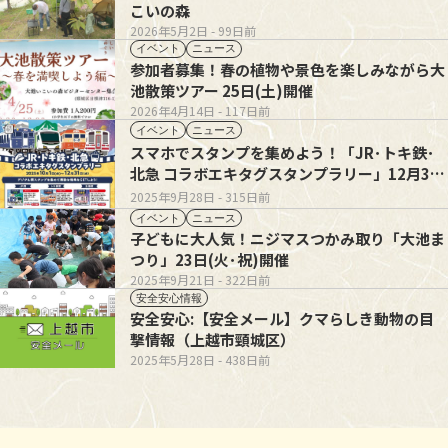
こいの森
2026年5月2日
- 99日前
イベント
ニュース
参加者募集！春の植物や景色を楽しみながら大
池散策ツアー 25日(土)開催
2026年4月14日
- 117日前
イベント
ニュース
スマホでスタンプを集めよう！「JR･トキ鉄･
北急 コラボエキタグスタンプラリー」12月31
日まで開催
2025年9月28日
- 315日前
イベント
ニュース
子どもに大人気！ニジマスつかみ取り「大池ま
つり」23日(火･祝)開催
2025年9月21日
- 322日前
安全安心情報
安全安心:【安全メール】クマらしき動物の目
撃情報（上越市頸城区）
2025年5月28日
- 438日前