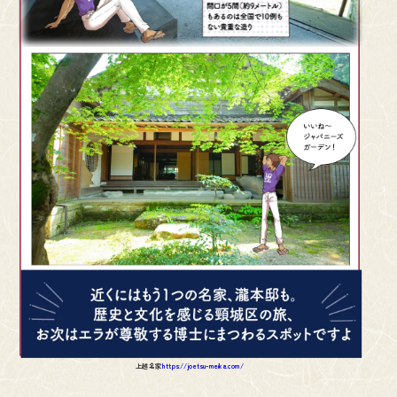
上越名家
https://joetsu-meika.com/