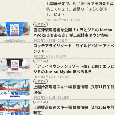
も開催予定で、8月16日まで出店者を募
集しています。盆踊り「あらいばや
し」に浴…
2026年7月29日
- 11日前
おすすめ
直江津駅周辺編を公開「エラとジミのJoetsu-
Myokoまちあるき」が上越妙高タウン情報
に！
2026年6月15日
- 55日前
ロッテアライリゾート ワイルドバギーアドベ
ンチャー
2026年6月8日
- 62日前
おすすめ
「アライマウンテンリゾート編」公開！エラと
ジミのJoetsu-Myokoまちあるき
2026年4月14日
- 117日前
おすすめ
上越妙高周辺スキー場 積雪情報（3月31日午前
現在）
2026年3月31日
- 131日前
おすすめ
上越妙高周辺スキー場 積雪情報（3月26日午前
現在）