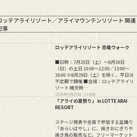
ロッテアライリゾート／アライマウンテンリゾート 関連
記事
ロッテアライリゾート 恐竜ウォーク
■日時：7月25日（土）～8月30日
（日）の土日 10:00～12:00／13:00～
16:00 ※8月29日（土）を除く、平日は
不定期で開催 ■会場：ロッテアライリ
ゾート 晴天時…
2026年7月29日
- 11日前
「アライの夏祭り」 in LOTTE ARAI
RESORT
ステージ発表や全員で参加する盆踊り
「あらいばやし」に、焼きおにぎりや
焼き鳥の販売など。フリーマーケット