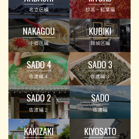
名立区編
妙高・紅葉編
NAKAGOU
KUBIKI
中郷区編
頸城区編
SADO 4
SADO 3
佐渡編４
佐渡編３
SADO 2
SADO
佐渡編２
佐渡編
KAKIZAKI
KIYOSATO