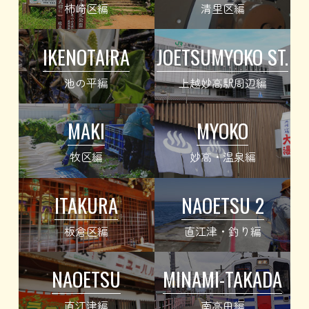
柿崎区編
清里区編
IKENOTAIRA
JOETSUMYOKO ST.
池の平編
上越妙高駅周辺編
MAKI
MYOKO
牧区編
妙高・温泉編
ITAKURA
NAOETSU 2
板倉区編
直江津・釣り編
NAOETSU
MINAMI-TAKADA
直江津編
南高田編