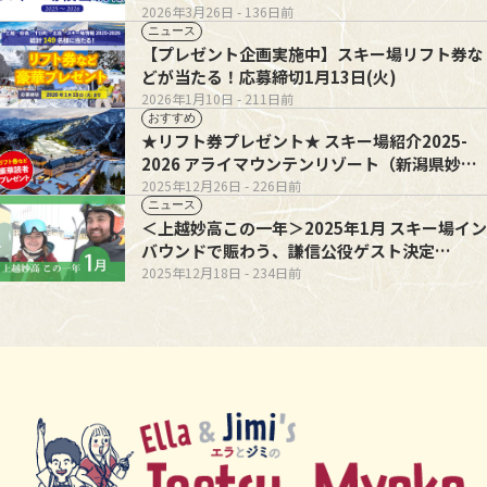
2026年3月26日
- 136日前
ニュース
【プレゼント企画実施中】スキー場リフト券な
どが当たる！応募締切1月13日(火)
2026年1月10日
- 211日前
おすすめ
★リフト券プレゼント★ スキー場紹介2025-
2026 アライマウンテンリゾート（新潟県妙高
市）
2025年12月26日
- 226日前
ニュース
＜上越妙高この一年＞2025年1月 スキー場イン
バウンドで賑わう、謙信公役ゲスト決定…
2025年12月18日
- 234日前