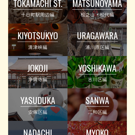
TOKAMACHI ST.
MATSUNOYAMA
十日町駅周辺編
松之山・松代編
KIYOTSUKYO
URAGAWARA
清津峡編
浦川原区編
JOKOJI
YOSHIKAWA
浄興寺編
吉川区編
YASUDUKA
SANWA
安塚区編
三和区編
NADACHI
MYOKO