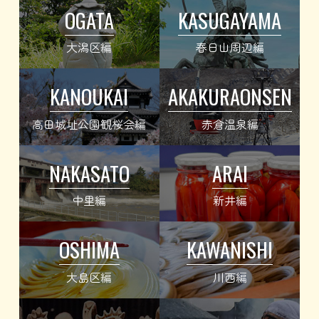
OGATA
KASUGAYAMA
大潟区編
春日山周辺編
KANOUKAI
AKAKURAONSEN
高田城址公園観桜会編
赤倉温泉編
NAKASATO
ARAI
中里編
新井編
OSHIMA
KAWANISHI
大島区編
川西編