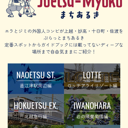
エラとジミの外国人コンビが上越・妙高・十日町・佐渡を
ぷらっとまちあるき
定番スポットからガイドブックには載ってないディープな
場所まで自由気ままにご紹介！
NAOETSU ST.
LOTTE
直江津駅周辺編
ロッテアライリゾート編
HOKUETSU EX.
IWANOHARA
北越急行編
岩の原葡萄園編