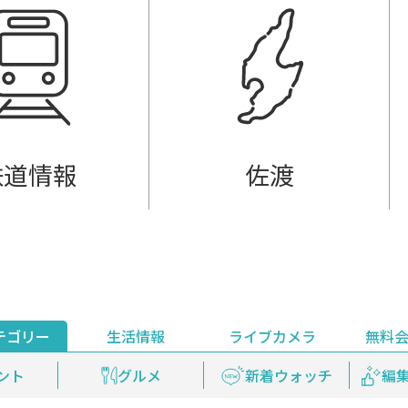
鉄道情報
佐渡
テゴリー
生活情報
ライブカメラ
無料
ント
ライブ配信
安全安心情報
グルメ
見逃し配信
天気
新着ウォッチ
上越妙高百景
プレミアム
編