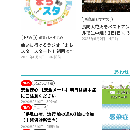
編集部おすすめ
長岡大花火をベストアン
ルで生中継！2日(日)、
編集部おすすめ
NEW
(月)
2026年8月2日
- 4日前
会いに行けるラジオ「まち
スタ」スタート！ 初回は11
日(火･祝) 公開生放送
2026年8月6日
- 7時間前
あわせ
安全安心情報
NEW
安全安心:【安全メール】明日は熱中症
にご注意ください
2026年8月6日
- 50分前
ニュース
NEW
「手足口病」流行 前の週の3倍に増加
【上越保健所管内】
2026年8月6日
- 2時間前