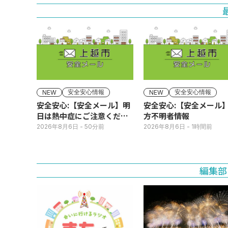
安全安心情報
安全安心情報
NEW
NEW
安全安心:【安全メール】明
安全安心:【安全メール
日は熱中症にご注意くださ
方不明者情報
い
2026年8月6日
- 50分前
2026年8月6日
- 1時間前
編集部