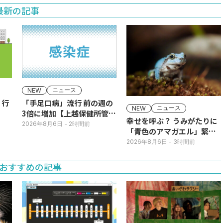
最新の記事
ニュース
NEW
】行
「手足口病」流行 前の週の
ニュース
NEW
3倍に増加【上越保健所管
幸せを呼ぶ？ うみがたりに
内】
2026年8月6日
- 2時間前
「青色のアマガエル」緊急
展示
2026年8月6日
- 3時間前
おすすめの記事