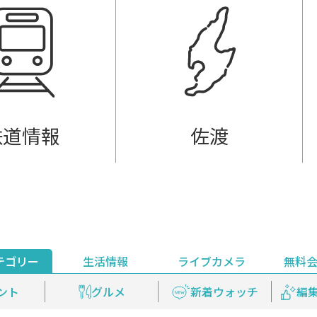
鉄道情報
佐渡
テゴリー
生活情報
ライブカメラ
無料
ント
ライブ配信
安全安心情報
グルメ
見逃し配信
天気
新着ウォッチ
上越妙高百景
プレミアム
編