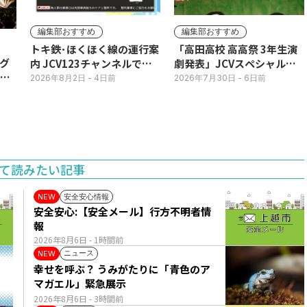
編集部おすすめ
編集部おすすめ
トキ鉄･ほくほく線の運行案
「高田高校 高高祭 3年生演
グ
内 JCV123チャンネルで平
劇発表」JCVスペシャルで
3日
日毎朝表示
放送中！
2026年8月2日
- 4日前
2026年7月30日
- 6日前
て読みたい記事
安全安心情報
NEW
安全安心:【安全メール】行方不明者情
報
2026年8月6日
- 1時間前
ニュース
NEW
幸せを呼ぶ？ うみがたりに「青色のア
マガエル」緊急展示
2026年8月6日
- 3時間前