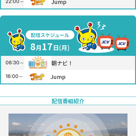
Jump
22:00～
配信スケジュール
8
17
月
日(
月
)
朝ナビ！
06:30～
Jump
16:00～
配信番組紹介