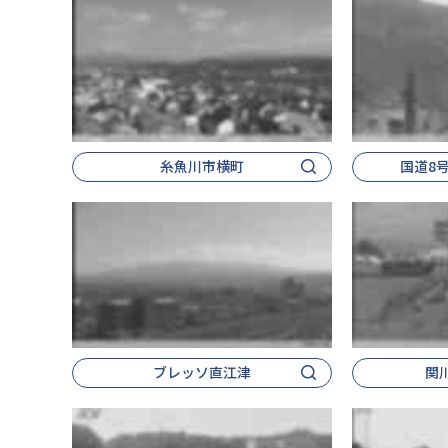
糸魚川市横町
国道8
ブレッソ直江津
関