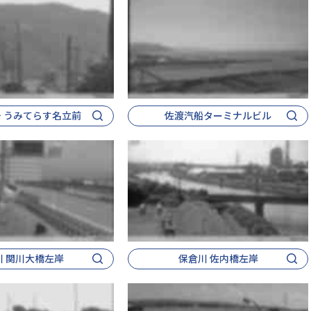
号 うみてらす名立前
佐渡汽船ターミナルビル
川 関川大橋左岸
保倉川 佐内橋左岸