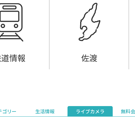
鉄道情報
佐渡
テゴリー
生活情報
ライブカメラ
無料
ント
ライブ配信
安全安心情報
グルメ
見逃し配信
天気
新着ウォッチ
上越妙高百景
プレミアム
編