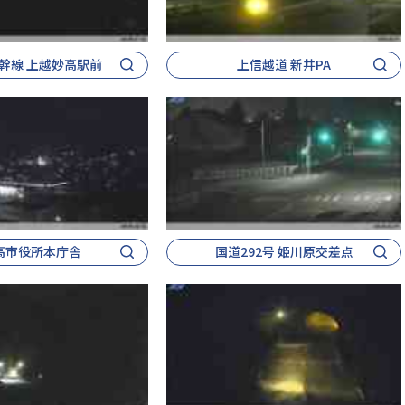
幹線 上越妙高駅前
上信越道 新井PA
高市役所本庁舎
国道292号 姫川原交差点