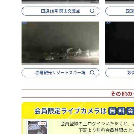
国道18号 関山交差点
国道
赤倉観光リゾートスキー場
妙
その他の
会員登録の上ログインいただくと、
下記より無料会員登録の上