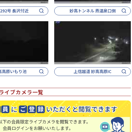
292号 長沢付近
妙高トンネル 燕温泉口側
高高原いもり池
上信越道 妙高高原IC
ライブカメラ一覧
以下の会員限定ライブカメラを閲覧できます。
、会員ログインをお願いいたします。