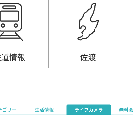
鉄道情報
佐渡
テゴリー
生活情報
ライブカメラ
無料
ント
ライブ配信
安全安心情報
グルメ
見逃し配信
天気
新着ウォッチ
上越妙高百景
プレミアム
編