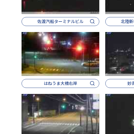
佐渡汽船ターミナルビル
北陸新
はねうま大橋右岸
妙