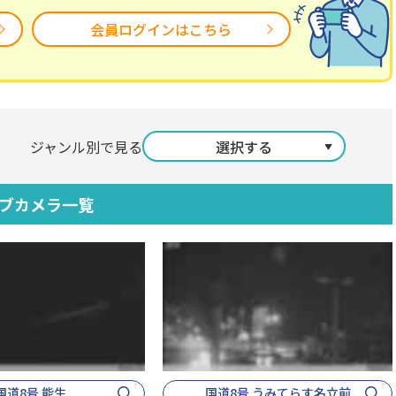
会員ログインはこちら
ジャンル別で見る
選択する
ブカメラ一覧
国道8号 能生
国道8号 うみてらす名立前