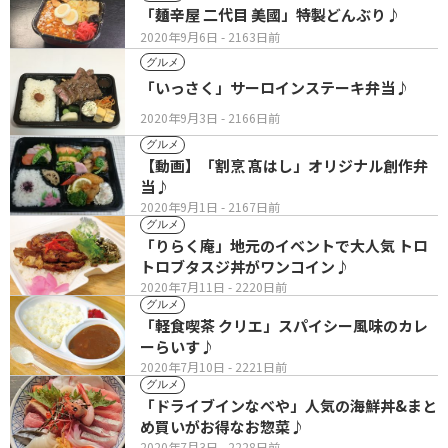
「麺辛屋 二代目 美國」特製どんぶり♪
2020年9月6日
- 2163日前
グルメ
「いっさく」サーロインステーキ弁当♪
2020年9月3日
- 2166日前
グルメ
【動画】「割烹 髙はし」オリジナル創作弁
当♪
2020年9月1日
- 2167日前
グルメ
「りらく庵」地元のイベントで大人気 トロ
トロブタスジ丼がワンコイン♪
2020年7月11日
- 2220日前
グルメ
「軽食喫茶 クリエ」スパイシー風味のカレ
ーらいす♪
2020年7月10日
- 2221日前
グルメ
「ドライブインなべや」人気の海鮮丼&まと
め買いがお得なお惣菜♪
2020年7月3日
- 2228日前