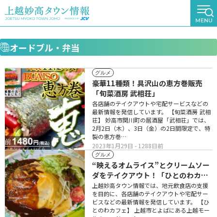
オードブル・弁当
グルメ
豪華11種類！具沢山の恵方巻販売
「旬菜酒房 武相荘」
各店舗のテイクアウトや宅配サービスなどの
最新情報を発信しています。 【旬菜酒房 武相
荘】 妙高市関川町の居酒屋「武相荘」では、
2月2日（木）、3日（金）の2日間限定で、特
製の恵方巻…
2023年1月29日
- 1288日前
グルメ
“映えるオムライス”とクリームソー
ダをテイクアウト！「ひとのわカフ
ェ」
上越妙高タウン情報では、地元飲食店の支援
を目的に、各店舗のテイクアウトや宅配サー
ビスなどの最新情報を発信しています。 【ひ
とのわカフェ】 上越市とよばにある上越モー