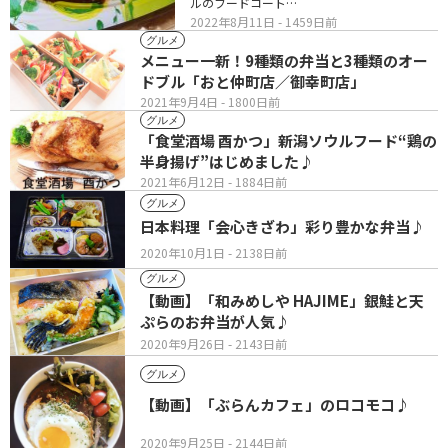
ルのフードコート…
2022年8月11日
- 1459日前
グルメ
メニュー一新！9種類の弁当と3種類のオー
ドブル「おと仲町店／御幸町店」
2021年9月4日
- 1800日前
グルメ
「食堂酒場 酉かつ」新潟ソウルフード“鶏の
半身揚げ”はじめました♪
2021年6月12日
- 1884日前
グルメ
日本料理「会心きざわ」彩り豊かな弁当♪
2020年10月1日
- 2138日前
グルメ
【動画】「和みめしや HAJIME」銀鮭と天
ぷらのお弁当が人気♪
2020年9月26日
- 2143日前
グルメ
【動画】「ぶらんカフェ」のロコモコ♪
2020年9月25日
- 2144日前