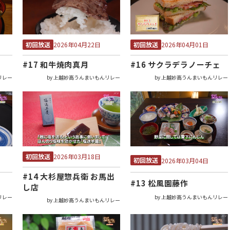
初回放送
初回放送
2026年04月22日
2026年04月01日
#17 和牛焼肉真月
#16 サクラデラノーチェ
リレー
by 上越妙高うんまいもんリレー
by 上越妙高うんまいもんリレー
初回放送
2026年03月18日
初回放送
2026年03月04日
#14 大杉屋惣兵衛 お馬出
#13 松風園藤作
し店
リレー
by 上越妙高うんまいもんリレー
by 上越妙高うんまいもんリレー