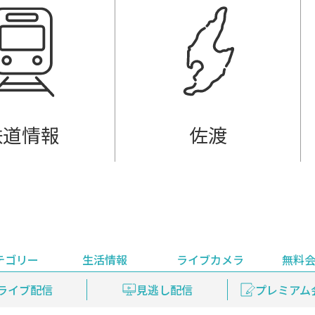
鉄道情報
佐渡
テゴリー
生活情報
ライブカメラ
無料
ント
ライブ配信
安全安心情報
グルメ
見逃し配信
天気
新着ウォッチ
上越妙高百景
プレミアム
編