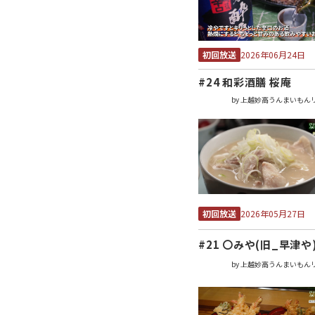
初回放送
2026年06月24日
#24 和彩酒膳 桜庵
by 上越妙高うんまいもん
初回放送
2026年05月27日
#21 〇みや(旧_早津や
by 上越妙高うんまいもん