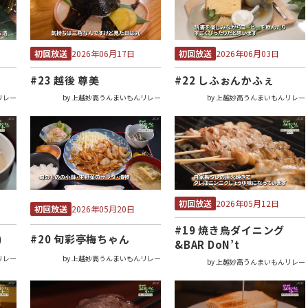
初回放送
初回放送
2026年06月17日
2026年06月03日
#23 越後 尊美
#22 しふぉんかふぇ
リレー
by 上越妙高うんまいもんリレー
by 上越妙高うんまいもんリレー
初回放送
2026年05月12日
初回放送
2026年05月20日
#19 焼き鳥ダイニング
)
#20 旬彩亭梅ちゃん
&BAR DoN’t
リレー
by 上越妙高うんまいもんリレー
by 上越妙高うんまいもんリレー