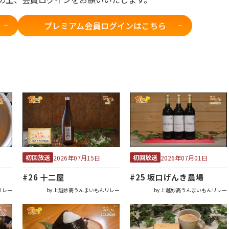
プレミアム会員ログインはこちら
初回放送
初回放送
2026年07月15日
2026年07月01日
#26 十二屋
#25 坂口げんき農場
リレー
by 上越妙高うんまいもんリレー
by 上越妙高うんまいもんリレー