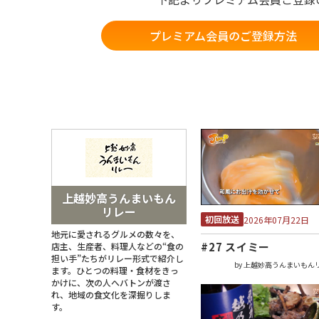
プレミアム会員のご登録方法
上越妙高うんまいもん
リレー
初回放送
2026年07月22日
地元に愛されるグルメの数々を、
#27 スイミー
店主、⽣産者、料理⼈などの“⾷の
担い⼿”たちがリレー形式で紹介し
by 上越妙高うんまいもん
ます。ひとつの料理・⾷材をきっ
かけに、次の⼈へバトンが渡さ
れ、地域の⾷⽂化を深掘りしま
す。