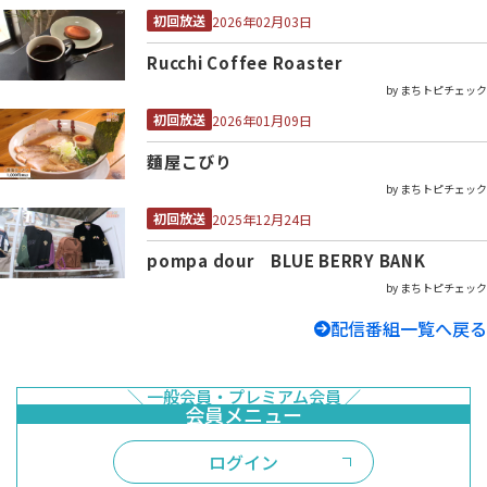
初回放送
2026年02月03日
Rucchi Coffee Roaster
by まちトピチェック
初回放送
2026年01月09日
麵屋こびり
by まちトピチェック
初回放送
2025年12月24日
pompa dour BLUE BERRY BANK
by まちトピチェック
配信番組一覧へ戻る
ログイン