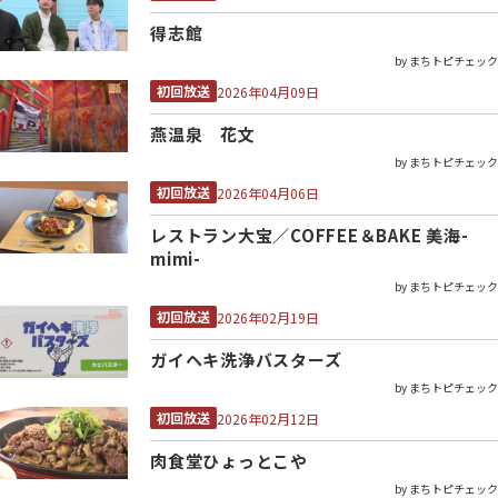
得志館
by まちトピチェック
初回放送
2026年04月09日
燕温泉 花文
by まちトピチェック
初回放送
2026年04月06日
レストラン大宝／COFFEE＆BAKE 美海-
mimi-
by まちトピチェック
初回放送
2026年02月19日
ガイヘキ洗浄バスターズ
by まちトピチェック
初回放送
2026年02月12日
肉食堂ひょっとこや
by まちトピチェック