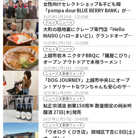
女性向けセレクトショップ&子ども服
「pompa dour BLUE BERRY BANK」が移
転オープン！
2025年12月20日
- 231日前
グルメ
ニュース
大町の路地裏にクレープ専門店「Hello
MAIDO (ハローまいど)」グランドオープ
ン！
2025年12月19日
- 232日前
グルメ
ニュース
上越市岩木 ニクタナBBQに「麺屋こびり」
オープン アウトドアで本格ラーメン！
2025年12月18日
- 233日前
ニュース
新着ウォッチ
「DOG JOURNEY」上越市中央1にオープ
ン！デリケートなワンちゃんも安心のサロ
ン＆ホテル
2025年11月29日
- 252日前
ニュース
新着ウォッチ
鮎正宗酒造 創業150周年 数量限定の純米吟
醸酒 27日(木)発売
2025年11月27日
- 254日前
ニュース
新着ウォッチ
「ウオロク くびき店」 頸城区下吉に8日(土)