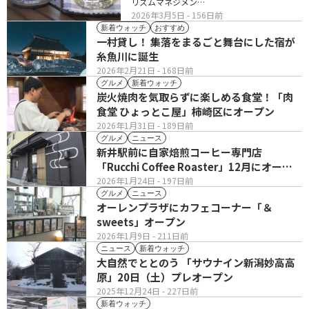
リズムマネジメン…
2026年3月5日
- 156日前
新着ウォッチ
おすすめ
一村貸し！ 集落をまるごと舞台にした宿が
糸魚川に誕生
2026年2月21日
- 168日前
グルメ
新着ウォッチ
炭火焼肉を気取らずに楽しめる食堂！「肉
食堂 ひょっとこ屋」柿崎区にオープン
2026年1月31日
- 189日前
グルメ
ニュース
新井駅前に自家焙煎コーヒー専門店
「Rucchi Coffee Roaster」12月にオープ
ン
2026年1月24日
- 197日前
グルメ
ニュース
オーレンプラザにカフェコーナー「＆
sweets」オープン
2026年1月9日
- 211日前
ニュース
新着ウォッチ
大自然でととのう 「サウナイン新潟妙高高
原」20日（土）プレオープン
2025年12月24日
- 227日前
新着ウォッチ