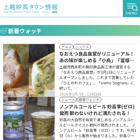
新着ウォッチ
グルメ
ニュース
なおえつ良品食堂がリニューアル！
あの味が楽しめる「小鳥」「冨塚食
堂」が仲間入り
上越市西本町の無印良品直江津が運営する
「なおえつ良品食堂」が3月1日にリニューア
ルオープンしました。これまで営業していた
「ひとのわカフェ」、「cremo Sognare」に
続いて、…
2026年3月7日
- 154日前
ニュース
新着ウォッチ
ノンアルコールビール 妙高零(ゼロ)
発売 酔わないけれど満たされる！
妙高の大自然を味覚で楽しめるノンアルコー
ルビールテイスト飲料が発売されました。 ノ
ンアルビール「妙高零（ゼロ）」です。今月3
日（火）から販売が始まりました。妙高ツー