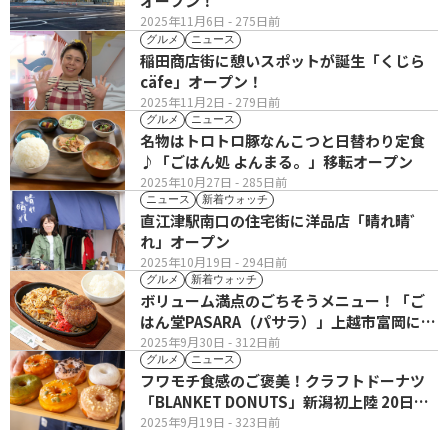
オープン！
2025年11月6日
- 275日前
グルメ
ニュース
稲田商店街に憩いスポットが誕生「くじら
cäfe」オープン！
2025年11月2日
- 279日前
グルメ
ニュース
名物はトロトロ豚なんこつと日替わり定食
♪「ごはん処 よんまる。」移転オープン
2025年10月27日
- 285日前
ニュース
新着ウォッチ
直江津駅南口の住宅街に洋品店「晴れ晴ﾞ
れ」オープン
2025年10月19日
- 294日前
グルメ
新着ウォッチ
ボリューム満点のごちそうメニュー！「ご
はん堂PASARA（パサラ）」上越市富岡にオ
ープン
2025年9月30日
- 312日前
グルメ
ニュース
フワモチ食感のご褒美！クラフトドーナツ
「BLANKET DONUTS」新潟初上陸 20日
(土)オープン
2025年9月19日
- 323日前