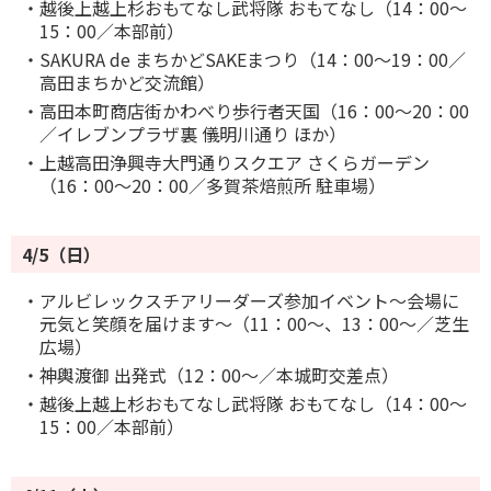
・越後上越上杉おもてなし武将隊 おもてなし（14：00～
15：00／本部前）
・SAKURA de まちかどSAKEまつり（14：00～19：00／
高田まちかど交流館）
・高田本町商店街かわべり歩行者天国（16：00～20：00
／イレブンプラザ裏 儀明川通り ほか）
・上越高田浄興寺大門通りスクエア さくらガーデン
（16：00～20：00／多賀茶焙煎所 駐車場）
4/5（日）
・アルビレックスチアリーダーズ参加イベント～会場に
元気と笑顔を届けます～（11：00～、13：00～／芝生
広場）
・神輿渡御 出発式（12：00～／本城町交差点）
・越後上越上杉おもてなし武将隊 おもてなし（14：00～
15：00／本部前）