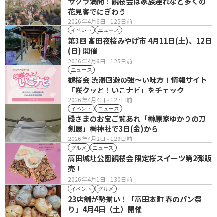
サクラ満開！観桜会は家族連れなど多くの
花見客でにぎわう
2026年4月6日
- 125日前
イベント
ニュース
第3回 高田夜桜みやげ市 4月11日(土)、12日
(日) 開催
2026年4月6日
- 125日前
ニュース
観桜会 渋滞回避の強～い味方！情報サイト
「咲クッと！いこナビ」をチェック
2026年4月4日
- 127日前
イベント
ニュース
殿さまのお宝ご覧あれ「榊原家ゆかりの刀
剣展」榊神社で3日(金)から
2026年4月2日
- 129日前
グルメ
ニュース
高田城址公園観桜会 限定桜スイーツ第2弾販
売！
2026年4月1日
- 130日前
イベント
グルメ
23店舗が勢揃い！「高田本町 春のパン祭
り」4月4日（土）開催