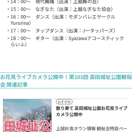
・14：00～ 現代舞踊（出演：上越舞の会）
・15：00～ なぎなた（出演：上越なぎなた協会）
・16：00～ ダンス（出演：モダンバレエサークル
Yururina）
・17：00～ タップダンス（出演：Jータッパーズ）
・18：00～ ギター（出演：Syazawaアコースティック
らいふ）
お花見ライブカメラ公開中！第101回 高田城址公園観桜
会 関連記事
おすすめ
散り果て 高田城址公園お花見ライブ
カメラ公開中
上越妙高タウン情報 観桜会特設ペー