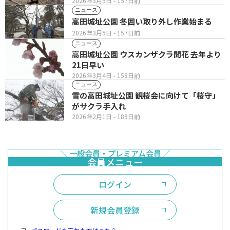
2026年3月5日
- 157日前
ニュース
高田城址公園 冬囲い取り外し作業始まる
2026年3月5日
- 157日前
ニュース
高田城址公園 ウスカンザクラ開花 去年より
21日早い
2026年3月4日
- 158日前
ニュース
雪の高田城址公園 観桜会に向けて「桜守」
がサクラ手入れ
2026年2月1日
- 189日前
ログイン
新規会員登録