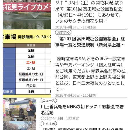
ジ↑↑ 18日（土）の開花状況 散り
果て 第101回 高田城址公園観桜会
（4月3日～4月19日）にあわせて、
いまのサクラの開花や周…
2026年4月17日
- 114日前
おすすめ
「第101回 高田城址公園観桜会」駐
車場一覧と交通規制（新潟県上越
市）
臨時駐車場8か所 そのほか一般駐車
場や軒先パーキング（個人駐車場）
をご利用ください 青森県弘前市の弘
前公園、東京都上野の上野恩賜公園
と並び、日本三大夜桜のひとつとし
て…
2026年4月16日
- 115日前
ニュース
川上善兵衛をNHKの朝ドラに！観桜会で署
名活動
2026年4月9日
- 122日前
おすすめ
【動画】残雪の妙高山と青田川のサクラ並