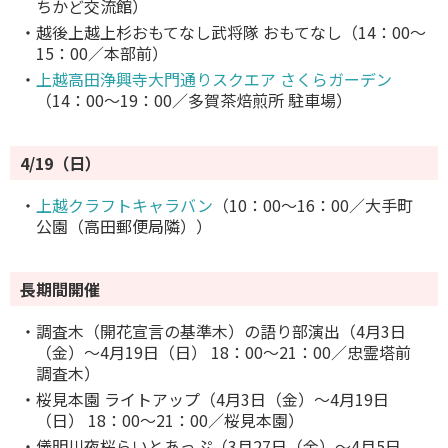
ちかど交流館）
・越後上越上杉おもてなし武将隊 おもてなし（14：00～
15：00／本部前）
・
上越高田浄興寺大門通りスクエア さくらガーデン
（14：00～19：00／多賀茶焙煎所 駐車場）
4/19（日）
・
上越クラフトキャラバン
（10：00～16：00／大手町
公園（高田郵便局隣））
長期間開催
・調査木（開花宣言の基準木）の語り部演出（4月3日
（金）～4月19日（日） 18：00～21：00／忠霊塔前
調査木）
・桜見本園 ライトアップ（4月3日（金）～4月19日
（日） 18：00～21：00／桜見本園）
・儀明川夜桜らいとあっぷ（3月27日（金）～4月5日