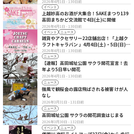
2026年4月1日
- 130日前
イベント
上越妙高のお酒が大集合！SAKEまつり139
高田まちかど交流館で4日(土)に開催
2026年4月1日
- 130日前
イベント
ニュース
雑貨やアクセサリー22店舗出店！「上越ク
ラフトキャラバン 」4月4日(土)・5日(日)
開催
2026年4月1日
- 130日前
ニュース
【速報】高田城址公園 サクラ開花宣言！去
年より5日早い開花
2026年4月1日
- 130日前
ニュース
強風で観桜会の露店飛ばされる被害 けが人
なし
2026年3月31日
- 131日前
ニュース
高田城址公園 サクラの開花調査はじまる
2026年3月30日
- 132日前
イベント
ニュース