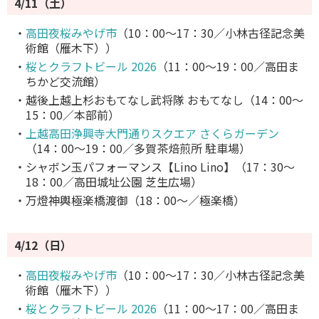
4/11（土）
・
高田夜桜みやげ市
（10：00～17：30／小林古径記念美
術館（雁木下））
・
桜とクラフトビール 2026
（11：00～19：00／高田ま
ちかど交流館）
・越後上越上杉おもてなし武将隊 おもてなし（14：00～
15：00／本部前）
・
上越高田浄興寺大門通りスクエア さくらガーデン
（14：00～19：00／多賀茶焙煎所 駐車場）
・シャボン玉パフォーマンス【Lino Lino】（17：30～
18：00／高田城址公園 芝生広場）
・万燈神輿極楽橋渡御（18：00～／極楽橋）
4/12（日）
・
高田夜桜みやげ市
（10：00～17：30／小林古径記念美
術館（雁木下））
・
桜とクラフトビール 2026
（11：00～17：00／高田ま