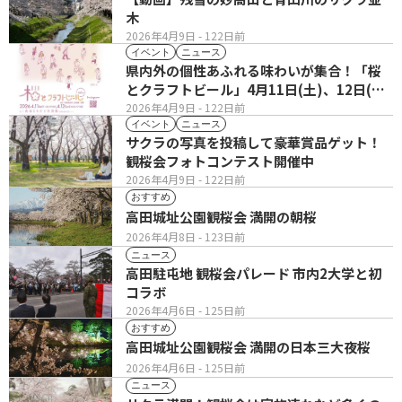
木
2026年4月9日
- 122日前
イベント
ニュース
県内外の個性あふれる味わいが集合！「桜
とクラフトビール」4月11日(土)、12日(日)
開催
2026年4月9日
- 122日前
イベント
ニュース
サクラの写真を投稿して豪華賞品ゲット！
観桜会フォトコンテスト開催中
2026年4月9日
- 122日前
おすすめ
高田城址公園観桜会 満開の朝桜
2026年4月8日
- 123日前
ニュース
高田駐屯地 観桜会パレード 市内2大学と初
コラボ
2026年4月6日
- 125日前
おすすめ
高田城址公園観桜会 満開の日本三大夜桜
2026年4月6日
- 125日前
ニュース