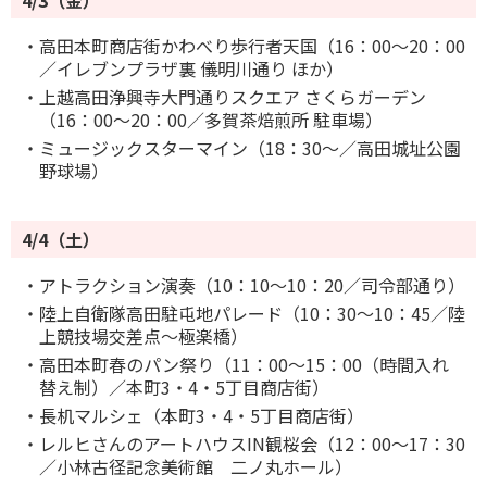
4/3（金）
・高田本町商店街かわべり歩行者天国（16：00～20：00
／イレブンプラザ裏 儀明川通り ほか）
・上越高田浄興寺大門通りスクエア さくらガーデン
（16：00～20：00／多賀茶焙煎所 駐車場）
・ミュージックスターマイン（18：30～／高田城址公園
野球場）
4/4（土）
・アトラクション演奏（10：10～10：20／司令部通り）
・陸上自衛隊高田駐屯地パレード（10：30～10：45／陸
上競技場交差点～極楽橋）
・高田本町春のパン祭り（11：00～15：00（時間入れ
替え制）／本町3・4・5丁目商店街）
・長机マルシェ（本町3・4・5丁目商店街）
・レルヒさんのアートハウスIN観桜会（12：00～17：30
／小林古径記念美術館 二ノ丸ホール）