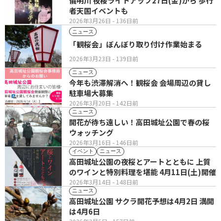
儀明川 夜桜ライトアップ27日(金)から 歩行
者天国イベントも
2026年3月26日
- 136日前
ニュース
「観桜会」ぼんぼり取り付け作業始まる
2026年3月23日
- 139日前
ニュース
今年も渋滞解消へ！観桜会 会場周辺の貸し
駐車場大募集
2026年3月20日
- 142日前
ニュース
開花が待ち遠しい！高田城址公園で春の桜
ウォッチング
2026年3月16日
- 146日前
イベント
ニュース
高田城址公園の夜桜とアートとともに 上質
のワインと特別料理を堪能 4月11日(土)開催
2026年3月14日
- 148日前
ニュース
高田城址公園 サクラ開花予想は4月2日 満開
は4月6日