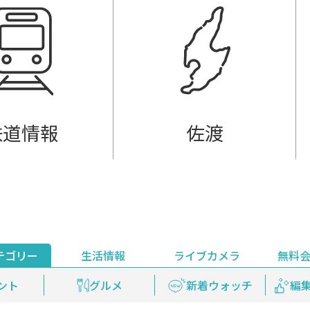
鉄道情報
佐渡
テゴリー
生活情報
ライブカメラ
無料
ント
ライブ配信
安全安心情報
グルメ
見逃し配信
天気
新着ウォッチ
上越妙高百景
プレミアム
編