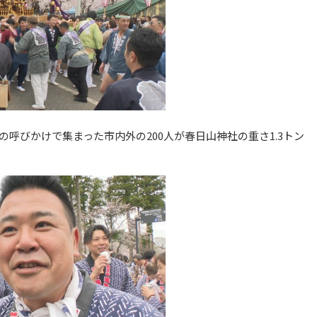
呼びかけで集まった市内外の200人が春日山神社の重さ1.3トン