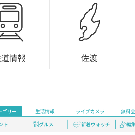
鉄道情報
佐渡
テゴリー
生活情報
ライブカメラ
無料
ント
ライブ配信
安全安心情報
グルメ
見逃し配信
天気
新着ウォッチ
上越妙高百景
プレミアム
編