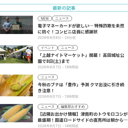
最新の記事
ニュース
NEW
電子マネーカードが欲しい… 特殊詐欺を未然
に防ぐ！コンビニ店員に感謝状
2026年8月8日
- 24分前
イベント
ニュース
「上越ナイトマーケット」開幕！ 高田城址公
園で8日(土)まで
2026年8月7日
- 13時間前
ニュース
今秋のブナは「豊作」予測 クマ出没に引き続
き注意！
2026年8月7日
- 13時間前
ニュース
編集部おすすめ
【近隣お出かけ情報】津南町のトウモロコシが
最盛期！国道ロードサイドの直売所は朝から長
い列
2026年8月7日
- 14時間前