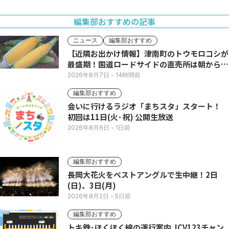
編集部おすすめの記事
ニュース
編集部おすすめ
【近隣お出かけ情報】津南町のトウモロコシが
最盛期！国道ロードサイドの直売所は朝から長
い列
2026年8月7日
- 14時間前
編集部おすすめ
会いに行けるラジオ「まちスタ」スタート！
初回は11日(火･祝) 公開生放送
2026年8月6日
- 1日前
編集部おすすめ
長岡大花火をベストアングルで生中継！2日
(日)、3日(月)
2026年8月2日
- 5日前
編集部おすすめ
トキ鉄･ほくほく線の運行案内 JCV123チャン