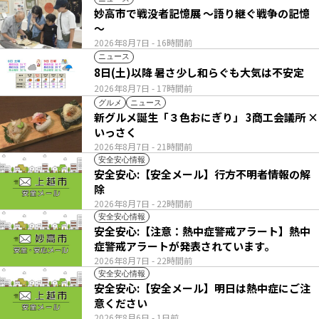
妙高市で戦没者記憶展 ～語り継ぐ戦争の記憶
～
2026年8月7日
- 16時間前
ニュース
8日(土)以降 暑さ少し和らぐも大気は不安定
2026年8月7日
- 17時間前
グルメ
ニュース
新グルメ誕生「３色おにぎり」 3商工会議所 ×
いっさく
2026年8月7日
- 21時間前
安全安心情報
安全安心:【安全メール】行方不明者情報の解
除
2026年8月7日
- 22時間前
安全安心情報
安全安心:【注意：熱中症警戒アラート】熱中
症警戒アラートが発表されています。
2026年8月7日
- 22時間前
安全安心情報
安全安心:【安全メール】明日は熱中症にご注
意ください
2026年8月6日
- 1日前