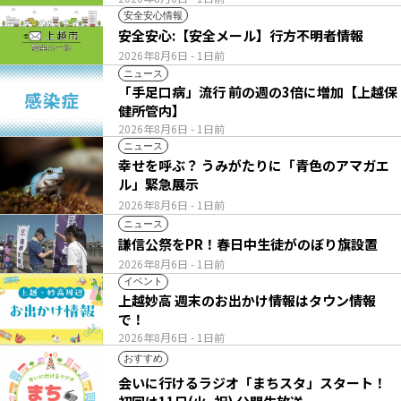
安全安心情報
安全安心:【安全メール】行方不明者情報
2026年8月6日
- 1日前
ニュース
「手足口病」流行 前の週の3倍に増加【上越保
健所管内】
2026年8月6日
- 1日前
ニュース
幸せを呼ぶ？ うみがたりに「青色のアマガエ
ル」緊急展示
2026年8月6日
- 1日前
ニュース
謙信公祭をPR！春日中生徒がのぼり旗設置
2026年8月6日
- 1日前
イベント
上越妙高 週末のお出かけ情報はタウン情報
で！
2026年8月6日
- 1日前
おすすめ
会いに行けるラジオ「まちスタ」スタート！