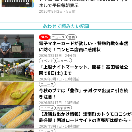
ネルで平日毎朝表示
2026年8月2日
- 5日前
あわせて読みたい記事
ニュース
警察
NEW
電子マネーカードが欲しい… 特殊詐欺を未然
に防ぐ！コンビニ店員に感謝状
2026年8月8日
- 24分前
イベント
ニュース
「上越ナイトマーケット」開幕！ 高田城址公
園で8日(土)まで
2026年8月7日
- 13時間前
ニュース
今秋のブナは「豊作」予測 クマ出没に引き続
き注意！
2026年8月7日
- 13時間前
ニュース
おすすめ
【近隣お出かけ情報】津南町のトウモロコシが
最盛期！国道ロードサイドの直売所は朝から長
い列
2026年8月7日
- 14時間前
ニュース