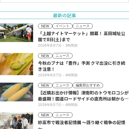
最新の記事
イベント
ニュース
NEW
「上越ナイトマーケット」開幕！ 高田城址公
園で8日(土)まで
2026年8月7日
- 3時間前
ニュース
NEW
今秋のブナは「豊作」予測 クマ出没に引き続
き注意！
2026年8月7日
- 4時間前
ニュース
編集部おすすめ
NEW
【近隣お出かけ情報】津南町のトウモロコシが
最盛期！国道ロードサイドの直売所は朝から長
い列
2026年8月7日
- 4時間前
ニュース
NEW
妙高市で戦没者記憶展 ～語り継ぐ戦争の記憶
～