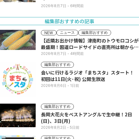
2026年8月7日
- 6時間前
編集部おすすめの記事
ニュース
編集部おすすめ
NEW
【近隣お出かけ情報】津南町のトウモロコシが
最盛期！国道ロードサイドの直売所は朝から長
い列
2026年8月7日
- 4時間前
編集部おすすめ
会いに行けるラジオ「まちスタ」スタート！
初回は11日(火･祝) 公開生放送
2026年8月6日
- 1日前
編集部おすすめ
長岡大花火をベストアングルで生中継！2日
(日)、3日(月)
2026年8月2日
- 5日前
編集部おすすめ