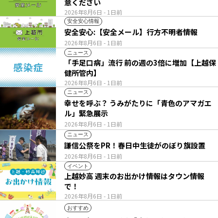
意ください
2026年8月6日
- 1日前
安全安心情報
安全安心:【安全メール】行方不明者情報
2026年8月6日
- 1日前
ニュース
「手足口病」流行 前の週の3倍に増加【上越保
健所管内】
2026年8月6日
- 1日前
ニュース
幸せを呼ぶ？ うみがたりに「青色のアマガエ
ル」緊急展示
2026年8月6日
- 1日前
ニュース
謙信公祭をPR！春日中生徒がのぼり旗設置
2026年8月6日
- 1日前
イベント
上越妙高 週末のお出かけ情報はタウン情報
で！
2026年8月6日
- 1日前
おすすめ