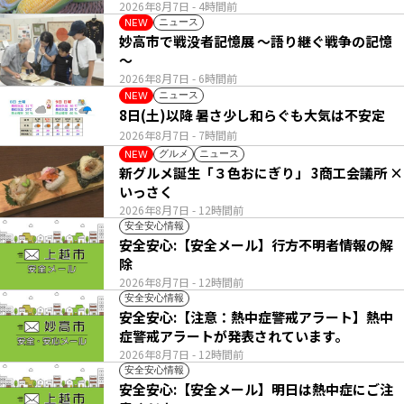
い列
2026年8月7日
- 4時間前
ニュース
NEW
妙高市で戦没者記憶展 ～語り継ぐ戦争の記憶
～
2026年8月7日
- 6時間前
ニュース
NEW
8日(土)以降 暑さ少し和らぐも大気は不安定
2026年8月7日
- 7時間前
グルメ
ニュース
NEW
新グルメ誕生「３色おにぎり」 3商工会議所 ×
いっさく
2026年8月7日
- 12時間前
安全安心情報
安全安心:【安全メール】行方不明者情報の解
除
2026年8月7日
- 12時間前
安全安心情報
安全安心:【注意：熱中症警戒アラート】熱中
症警戒アラートが発表されています。
2026年8月7日
- 12時間前
安全安心情報
安全安心:【安全メール】明日は熱中症にご注