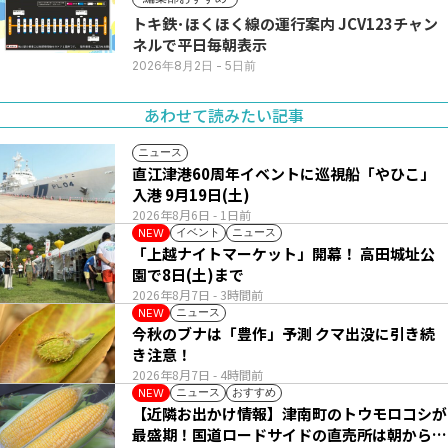
トキ鉄･ほくほく線の運行案内 JCV123チャン
ネルで平日毎朝表示
2026年8月2日
- 5日前
あわせて読みたい記事
ニュース
直江津港60周年イベントに巡視船「やひこ」
入港 9月19日(土)
2026年8月6日
- 1日前
イベント
ニュース
NEW
「上越ナイトマーケット」開幕！ 高田城址公
園で8日(土)まで
2026年8月7日
- 3時間前
ニュース
NEW
今秋のブナは「豊作」予測 クマ出没に引き続
き注意！
2026年8月7日
- 4時間前
ニュース
おすすめ
NEW
【近隣お出かけ情報】津南町のトウモロコシが
最盛期！国道ロードサイドの直売所は朝から長