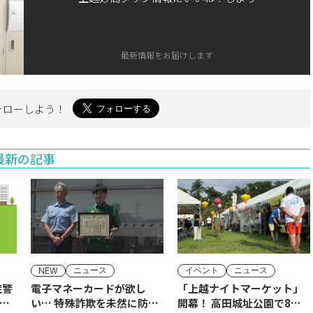
最新情報をお届けします
ォローしよう！
最新の記事
ニュース
イベント
ニュース
NEW
症警
電子マネーカードが欲し
「上越ナイトマーケット」
ア
い… 特殊詐欺を未然に防
開幕！ 高田城址公園で8日