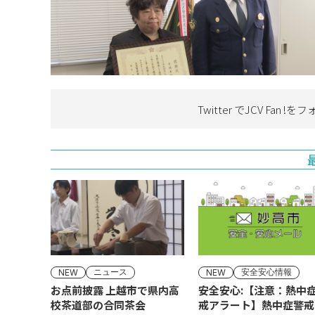
Twitter でJCV Fan !を
フ
ニュース
安全安心情報
NEW
NEW
お点前披露 上越市で県内高
安全安心:【注意：熱中
校茶道部の合同茶会
戒アラート】熱中症警戒