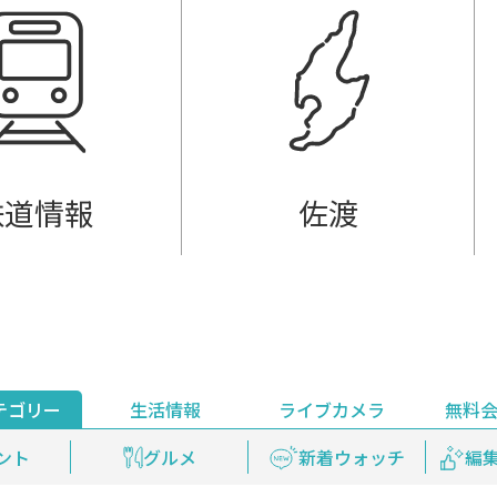
鉄道情報
佐渡
テゴリー
生活情報
ライブカメラ
無料
ント
ライブ配信
安全安心情報
グルメ
見逃し配信
天気
新着ウォッチ
上越妙高百景
プレミアム
編