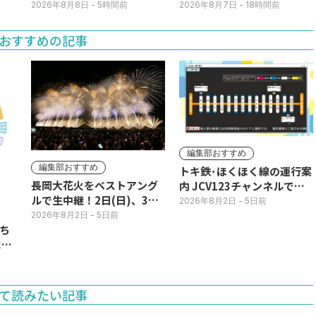
ぐ！コンビニ店員に感謝状
(土)まで
2026年8月8日
- 5時間前
2026年8月7日
- 18時間前
おすすめの記事
編集部おすすめ
編集部おすすめ
トキ鉄･ほくほく線の運行案
長岡大花火をベストアング
内 JCV123チャンネルで平
ルで生中継！2日(日)、3日
日毎朝表示
2026年8月2日
- 5日前
(月)
2026年8月2日
- 5日前
ち
11
て読みたい記事