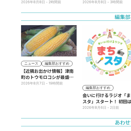
ラートが発表されていま
2026年8月8日
- 2時間前
2026年8月8日
- 3時間前
す。
編集部
ニュース
編集部おすすめ
【近隣お出かけ情報】津南
町のトウモロコシが最盛
期！国道ロードサイドの直
2026年8月7日
- 19時間前
編集部おすすめ
売所は朝から長い列
会いに行けるラジオ「ま
スタ」スタート！ 初回は
日(火･祝) 公開生放送
2026年8月6日
- 2日前
あわせ