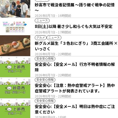
妙高市で戦没者記憶展 ～語り継ぐ戦争の記憶
～
2026年8月7日
- 16時間前
ニュース
8日(土)以降 暑さ少し和らぐも大気は不安定
2026年8月7日
- 17時間前
グルメ
ニュース
新グルメ誕生「３色おにぎり」 3商工会議所 ×
いっさく
2026年8月7日
- 22時間前
安全安心情報
安全安心:【安全メール】行方不明者情報の解
除
2026年8月7日
- 22時間前
安全安心情報
安全安心:【注意：熱中症警戒アラート】熱中
症警戒アラートが発表されています。
2026年8月7日
- 22時間前
安全安心情報
安全安心:【安全メール】明日は熱中症にご注
意ください
2026年8月6日
- 1日前