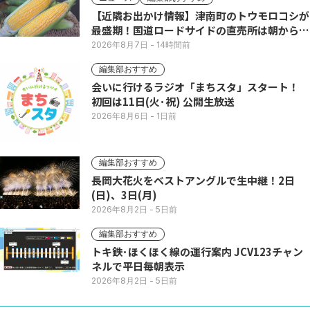
【近隣お出かけ情報】津南町のトウモロコシが
最盛期！国道ロードサイドの直売所は朝から長
い列
2026年8月7日
- 14時間前
編集部おすすめ
会いに行けるラジオ「まちスタ」スタート！
初回は11日(火･祝) 公開生放送
2026年8月6日
- 1日前
編集部おすすめ
長岡大花火をベストアングルで生中継！2日
(日)、3日(月)
2026年8月2日
- 5日前
編集部おすすめ
トキ鉄･ほくほく線の運行案内 JCV123チャン
ネルで平日毎朝表示
2026年8月2日
- 5日前