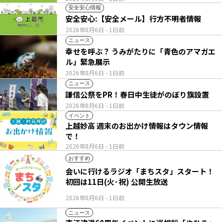
安全安心情報
安全安心:【安全メール】行方不明者情報
2026年8月6日
- 1日前
ニュース
幸せを呼ぶ？ うみがたりに「青色のアマガエ
ル」緊急展示
2026年8月6日
- 1日前
ニュース
謙信公祭をPR！春日中生徒がのぼり旗設置
2026年8月6日
- 1日前
イベント
上越妙高 週末のお出かけ情報はタウン情報
で！
2026年8月6日
- 1日前
おすすめ
会いに行けるラジオ「まちスタ」スタート！
初回は11日(火･祝) 公開生放送
2026年8月6日
- 1日前
ニュース