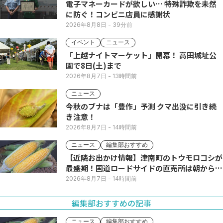
電子マネーカードが欲しい… 特殊詐欺を未然
に防ぐ！コンビニ店員に感謝状
2026年8月8日
- 39分前
イベント
ニュース
「上越ナイトマーケット」開幕！ 高田城址公
園で8日(土)まで
2026年8月7日
- 13時間前
ニュース
今秋のブナは「豊作」予測 クマ出没に引き続
き注意！
2026年8月7日
- 14時間前
ニュース
編集部おすすめ
【近隣お出かけ情報】津南町のトウモロコシが
最盛期！国道ロードサイドの直売所は朝から長
い列
2026年8月7日
- 14時間前
編集部おすすめの記事
ニュース
編集部おすすめ