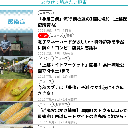
あわせて読みたい記事
ニュース
「手足口病」流行 前の週の3倍に増加【上越保
健所管内】
2026年8月6日
- 1日前
ニュース
警察
NEW
電子マネーカードが欲しい… 特殊詐欺を未然
に防ぐ！コンビニ店員に感謝状
2026年8月8日
- 39分前
イベント
ニュース
「上越ナイトマーケット」開幕！ 高田城址公
園で8日(土)まで
2026年8月7日
- 13時間前
ニュース
今秋のブナは「豊作」予測 クマ出没に引き続
き注意！
2026年8月7日
- 14時間前
ニュース
おすすめ
【近隣お出かけ情報】津南町のトウモロコシが
最盛期！国道ロードサイドの直売所は朝から長
い列
2026年8月7日
- 14時間前
ニュース