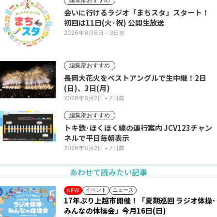
会いに行けるラジオ「まちスタ」スタート！
初回は11日(火･祝) 公開生放送
2026年8月6日
- 3日前
編集部おすすめ
長岡大花火をベストアングルで生中継！2日
(日)、3日(月)
2026年8月2日
- 7日前
編集部おすすめ
トキ鉄･ほくほく線の運行案内 JCV123チャン
ネルで平日毎朝表示
2026年8月2日
- 7日前
あわせて読みたい記事
イベント
ニュース
NEW
17年ぶり上越市開催！「夏期巡回 ラジオ体操･
みんなの体操会」今月16日(日)