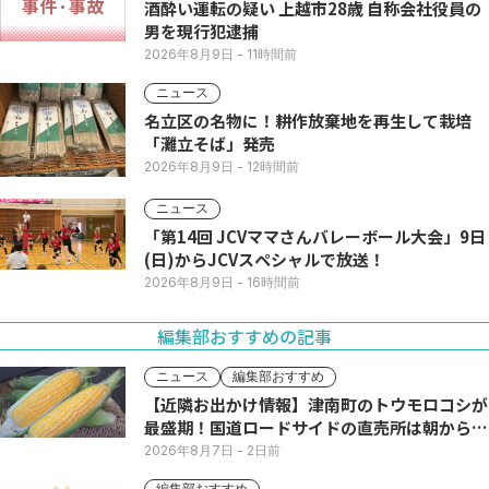
酒酔い運転の疑い 上越市28歳 自称会社役員の
男を現行犯逮捕
2026年8月9日
- 11時間前
ニュース
名立区の名物に！耕作放棄地を再生して栽培
「灘立そば」発売
2026年8月9日
- 12時間前
ニュース
「第14回 JCVママさんバレーボール大会」9日
(日)からJCVスペシャルで放送！
2026年8月9日
- 16時間前
編集部おすすめの記事
ニュース
編集部おすすめ
【近隣お出かけ情報】津南町のトウモロコシが
最盛期！国道ロードサイドの直売所は朝から長
い列
2026年8月7日
- 2日前
編集部おすすめ