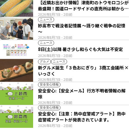
【近隣お出かけ情報】津南町のトウモロコシが
最盛期！国道ロードサイドの直売所は朝から長
い列
2026年8月7日
- 2日前
ニュース
妙高市で戦没者記憶展 ～語り継ぐ戦争の記憶
～
2026年8月7日
- 2日前
ニュース
8日(土)以降 暑さ少し和らぐも大気は不安定
2026年8月7日
- 2日前
グルメ
ニュース
新グルメ誕生「３色おにぎり」 3商工会議所 ×
いっさく
2026年8月7日
- 2日前
安全安心情報
安全安心:【安全メール】行方不明者情報の解
除
2026年8月7日
- 2日前
安全安心情報
安全安心:【注意：熱中症警戒アラート】熱中
症警戒アラートが発表されています。
2026年8月7日
- 2日前