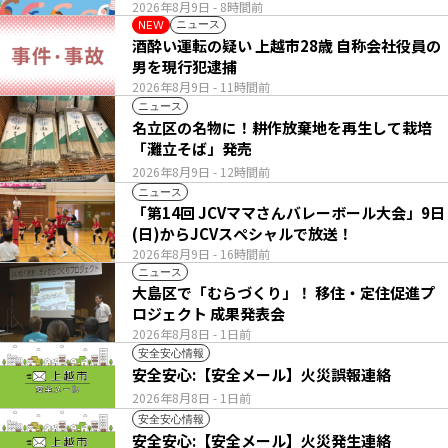
2026年8月9日
- 8時間前
ニュース
NEW
酒酔い運転の疑い 上越市28歳 自称会社役員の
男を現行犯逮捕
2026年8月9日
- 11時間前
ニュース
名立区の名物に！耕作放棄地を再生して栽培
「灘立そば」発売
2026年8月9日
- 12時間前
ニュース
「第14回 JCVママさんバレーボール大会」9日
(日)からJCVスペシャルで放送！
2026年8月9日
- 16時間前
ニュース
大島区で「むらづくり」！ 移住・定住促進プ
ロジェクト 成果発表会
2026年8月8日
- 1日前
安全安心情報
安全安心:【安全メール】火災誤報連絡
2026年8月8日
- 1日前
安全安心情報
安全安心:【安全メール】火災発生連絡