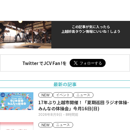
この記事が気に入ったら
上越妙高タウン情報にいいね！しよう
Twitter でJCV Fan !を
最新の記事
イベント
ニュース
NEW
17年ぶり上越市開催！「夏期巡回 ラジオ体操･
みんなの体操会」今月16日(日)
2026年8月9日
- 8時間前
ニュース
NEW