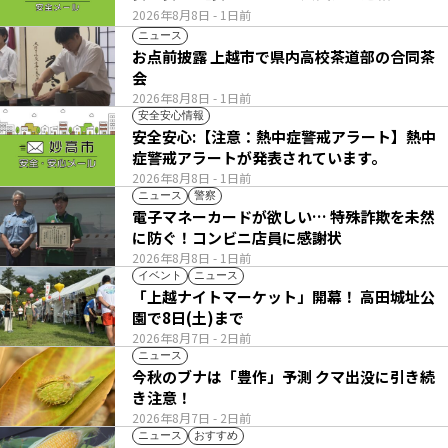
2026年8月8日
- 1日前
ニュース
お点前披露 上越市で県内高校茶道部の合同茶
会
2026年8月8日
- 1日前
安全安心情報
安全安心:【注意：熱中症警戒アラート】熱中
症警戒アラートが発表されています。
2026年8月8日
- 1日前
ニュース
警察
電子マネーカードが欲しい… 特殊詐欺を未然
に防ぐ！コンビニ店員に感謝状
2026年8月8日
- 1日前
イベント
ニュース
「上越ナイトマーケット」開幕！ 高田城址公
園で8日(土)まで
2026年8月7日
- 2日前
ニュース
今秋のブナは「豊作」予測 クマ出没に引き続
き注意！
2026年8月7日
- 2日前
ニュース
おすすめ