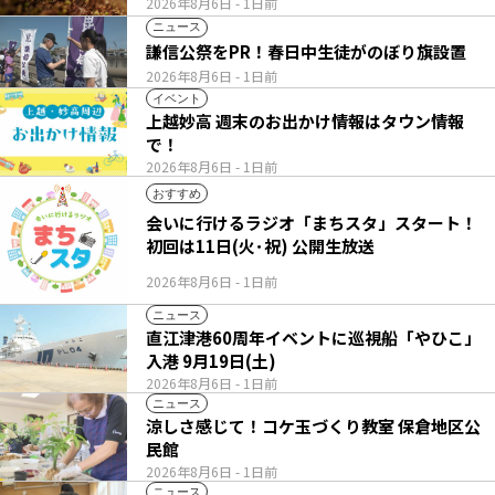
2026年8月6日
- 1日前
ニュース
謙信公祭をPR！春日中生徒がのぼり旗設置
2026年8月6日
- 1日前
イベント
上越妙高 週末のお出かけ情報はタウン情報
で！
2026年8月6日
- 1日前
おすすめ
会いに行けるラジオ「まちスタ」スタート！
初回は11日(火･祝) 公開生放送
2026年8月6日
- 1日前
ニュース
直江津港60周年イベントに巡視船「やひこ」
入港 9月19日(土)
2026年8月6日
- 1日前
ニュース
涼しさ感じて！コケ玉づくり教室 保倉地区公
民館
2026年8月6日
- 1日前
ニュース