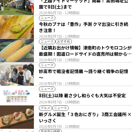
「上越ナイトマーケット」開幕！ 高田城址公
園で8日(土)まで
2026年8月7日
- 12時間前
ニュース
今秋のブナは「豊作」予測 クマ出没に引き続
き注意！
2026年8月7日
- 13時間前
ニュース
おすすめ
【近隣お出かけ情報】津南町のトウモロコシが
最盛期！国道ロードサイドの直売所は朝から長
い列
2026年8月7日
- 13時間前
ニュース
妙高市で戦没者記憶展 ～語り継ぐ戦争の記憶
～
2026年8月7日
- 15時間前
ニュース
8日(土)以降 暑さ少し和らぐも大気は不安定
2026年8月7日
- 16時間前
グルメ
ニュース
新グルメ誕生「３色おにぎり」 3商工会議所 ×
いっさく
2026年8月7日
- 21時間前
安全安心情報