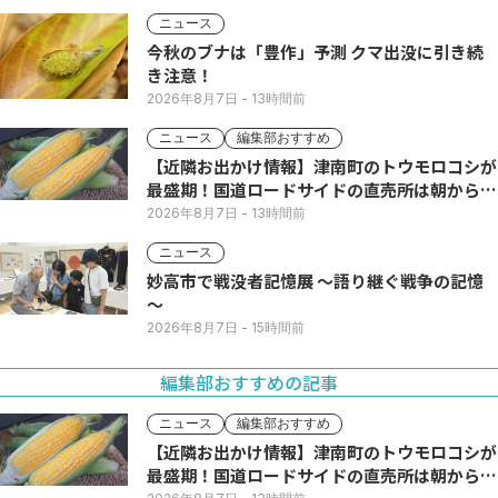
ニュース
今秋のブナは「豊作」予測 クマ出没に引き続
き注意！
2026年8月7日
- 13時間前
ニュース
編集部おすすめ
【近隣お出かけ情報】津南町のトウモロコシが
最盛期！国道ロードサイドの直売所は朝から長
い列
2026年8月7日
- 13時間前
ニュース
妙高市で戦没者記憶展 ～語り継ぐ戦争の記憶
～
2026年8月7日
- 15時間前
編集部おすすめの記事
ニュース
編集部おすすめ
【近隣お出かけ情報】津南町のトウモロコシが
最盛期！国道ロードサイドの直売所は朝から長