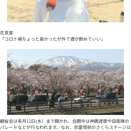
花見客
「コロナ禍ちょっと長かったが外で酒が飲めていい」
観桜会は来月12日(水）まで開かれ、会期中は神輿渡御や自衛隊の
パレードなどが行なわれます。なお、忠霊塔前のさくらステージは