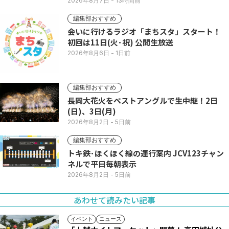
い列
2026年8月7日
- 13時間前
編集部おすすめ
会いに行けるラジオ「まちスタ」スタート！
初回は11日(火･祝) 公開生放送
2026年8月6日
- 1日前
編集部おすすめ
長岡大花火をベストアングルで生中継！2日
(日)、3日(月)
2026年8月2日
- 5日前
編集部おすすめ
トキ鉄･ほくほく線の運行案内 JCV123チャン
ネルで平日毎朝表示
2026年8月2日
- 5日前
あわせて読みたい記事
イベント
ニュース