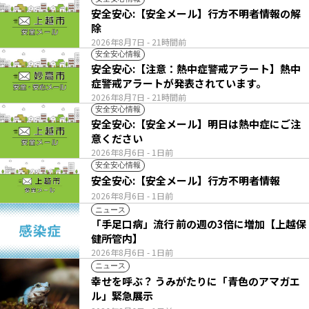
安全安心:【安全メール】行方不明者情報の解
除
2026年8月7日
- 21時間前
安全安心情報
安全安心:【注意：熱中症警戒アラート】熱中
症警戒アラートが発表されています。
2026年8月7日
- 21時間前
安全安心情報
安全安心:【安全メール】明日は熱中症にご注
意ください
2026年8月6日
- 1日前
安全安心情報
安全安心:【安全メール】行方不明者情報
2026年8月6日
- 1日前
ニュース
「手足口病」流行 前の週の3倍に増加【上越保
健所管内】
2026年8月6日
- 1日前
ニュース
幸せを呼ぶ？ うみがたりに「青色のアマガエ
ル」緊急展示