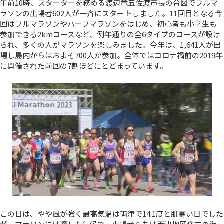
午前10時、スターターを務める渡辺竜五佐渡市長の合図でフルマ
ラソンの出場者602人が一斉にスタートしました。11回目となる今
回はフルマラソンやハーフマラソンをはじめ、初心者も小学生も
参加できる2kmコースなど、例年通りの全6タイプのコースが設け
られ、多くの人がマラソンを楽しみました。今年は、1,641人が出
場し島内からはおよそ700人が参加。全体ではコロナ禍前の2019年
に開催された前回の7割ほどにとどまっています。
この日は、やや風が強く最高気温は両津で14.1度と肌寒い日でした