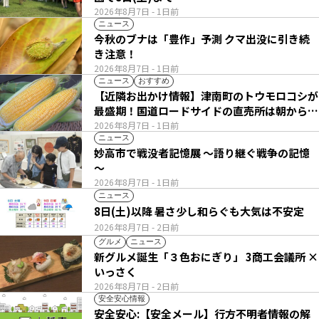
2026年8月7日
- 1日前
ニュース
今秋のブナは「豊作」予測 クマ出没に引き続
き注意！
2026年8月7日
- 1日前
ニュース
おすすめ
【近隣お出かけ情報】津南町のトウモロコシが
最盛期！国道ロードサイドの直売所は朝から長
い列
2026年8月7日
- 1日前
ニュース
妙高市で戦没者記憶展 ～語り継ぐ戦争の記憶
～
2026年8月7日
- 1日前
ニュース
8日(土)以降 暑さ少し和らぐも大気は不安定
2026年8月7日
- 2日前
グルメ
ニュース
新グルメ誕生「３色おにぎり」 3商工会議所 ×
いっさく
2026年8月7日
- 2日前
安全安心情報
安全安心:【安全メール】行方不明者情報の解