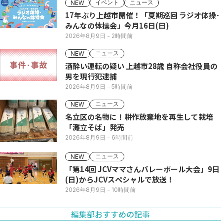
イベント
ニュース
NEW
17年ぶり上越市開催！「夏期巡回 ラジオ体操･
みんなの体操会」今月16日(日)
2026年8月9日
- 2時間前
ニュース
NEW
酒酔い運転の疑い 上越市28歳 自称会社役員の
男を現行犯逮捕
2026年8月9日
- 5時間前
ニュース
NEW
名立区の名物に！耕作放棄地を再生して栽培
「灘立そば」発売
2026年8月9日
- 6時間前
ニュース
NEW
「第14回 JCVママさんバレーボール大会」9日
(日)からJCVスペシャルで放送！
2026年8月9日
- 10時間前
編集部おすすめの記事