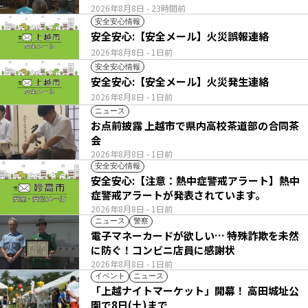
2026年8月8日
- 23時間前
安全安心情報
安全安心:【安全メール】火災誤報連絡
2026年8月8日
- 1日前
安全安心情報
安全安心:【安全メール】火災発生連絡
2026年8月8日
- 1日前
ニュース
お点前披露 上越市で県内高校茶道部の合同茶
会
2026年8月8日
- 1日前
安全安心情報
安全安心:【注意：熱中症警戒アラート】熱中
症警戒アラートが発表されています。
2026年8月8日
- 1日前
ニュース
警察
電子マネーカードが欲しい… 特殊詐欺を未然
に防ぐ！コンビニ店員に感謝状
2026年8月8日
- 1日前
イベント
ニュース
「上越ナイトマーケット」開幕！ 高田城址公
園で8日(土)まで