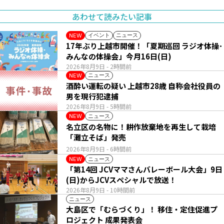
あわせて読みたい記事
イベント
ニュース
NEW
17年ぶり上越市開催！「夏期巡回 ラジオ体操･
みんなの体操会」今月16日(日)
2026年8月9日
- 2時間前
ニュース
NEW
酒酔い運転の疑い 上越市28歳 自称会社役員の
男を現行犯逮捕
2026年8月9日
- 5時間前
ニュース
NEW
名立区の名物に！耕作放棄地を再生して栽培
「灘立そば」発売
2026年8月9日
- 6時間前
ニュース
NEW
「第14回 JCVママさんバレーボール大会」9日
(日)からJCVスペシャルで放送！
2026年8月9日
- 10時間前
ニュース
大島区で「むらづくり」！ 移住・定住促進プ
ロジェクト 成果発表会