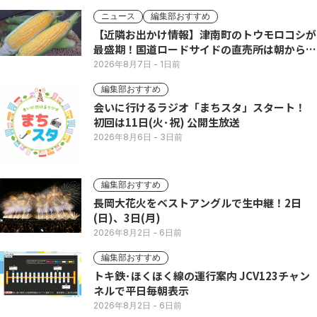
ニュース
編集部おすすめ
【近隣お出かけ情報】津南町のトウモロコシが
最盛期！国道ロードサイドの直売所は朝から長
い列
2026年8月7日
- 1日前
編集部おすすめ
会いに行けるラジオ「まちスタ」スタート！
初回は11日(火･祝) 公開生放送
2026年8月6日
- 3日前
編集部おすすめ
長岡大花火をベストアングルで生中継！2日
(日)、3日(月)
2026年8月2日
- 6日前
編集部おすすめ
トキ鉄･ほくほく線の運行案内 JCV123チャン
ネルで平日毎朝表示
2026年8月2日
- 6日前