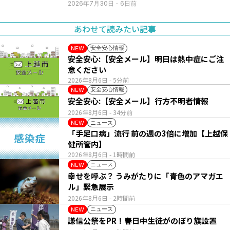
2026年7月30日
- 6日前
あわせて読みたい記事
安全安心情報
NEW
安全安心:【安全メール】明日は熱中症にご注
意ください
2026年8月6日
- 5分前
安全安心情報
NEW
安全安心:【安全メール】行方不明者情報
2026年8月6日
- 34分前
ニュース
NEW
「手足口病」流行 前の週の3倍に増加【上越保
健所管内】
2026年8月6日
- 1時間前
ニュース
NEW
幸せを呼ぶ？ うみがたりに「青色のアマガエ
ル」緊急展示
2026年8月6日
- 2時間前
ニュース
NEW
謙信公祭をPR！春日中生徒がのぼり旗設置