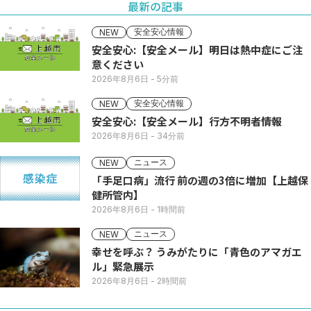
最新の記事
安全安心情報
NEW
安全安心:【安全メール】明日は熱中症にご注
意ください
2026年8月6日
- 5分前
安全安心情報
NEW
安全安心:【安全メール】行方不明者情報
2026年8月6日
- 34分前
ニュース
NEW
「手足口病」流行 前の週の3倍に増加【上越保
健所管内】
2026年8月6日
- 1時間前
ニュース
NEW
幸せを呼ぶ？ うみがたりに「青色のアマガエ
ル」緊急展示
2026年8月6日
- 2時間前