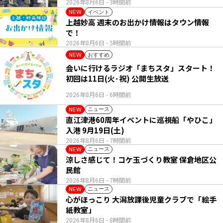
2026年8月6日
- 3時間前
イベント
NEW
上越妙高 週末のお出かけ情報はタウン情報
で！
2026年8月6日
- 5時間前
おすすめ
NEW
会いに行けるラジオ「まちスタ」スタート！
初回は11日(火･祝) 公開生放送
2026年8月6日
- 6時間前
ニュース
NEW
直江津港60周年イベントに巡視船「やひこ」
入港 9月19日(土)
2026年8月6日
- 7時間前
ニュース
NEW
涼しさ感じて！コケ玉づくり教室 保倉地区公
民館
2026年8月6日
- 7時間前
ニュース
NEW
心がほっこり 大潟放課後児童クラブで「絵手
紙教室」
2026年8月6日
- 8時間前