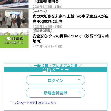
「体験型説明会」
2026年8月5日
- 1日前
ニュース
命の大切さを未来へ 上越市の中学生22人が広
島平和式典に出席
2026年8月5日
- 1日前
安全安心情報
安全安心:クマの目撃について（妙高市:笹ヶ峰
地内）
2026年8月5日
- 1日前
ログイン
新規会員登録
パスワードを忘れた方はこちら