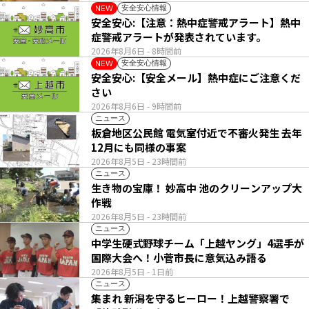
安全安心情報
NEW
安全安心:【注意：熱中症警戒アラート】熱中
症警戒アラートが発表されています。
2026年8月6日
- 8時間前
安全安心情報
NEW
安全安心:【安全メール】熱中症にご注意くだ
さい
2026年8月6日
- 9時間前
ニュース
板倉地区公民館 電気室付近で不審火発生 去年
12月にも同様の事案
2026年8月5日
- 23時間前
ニュース
生き物の宝庫！ 妙高中 池のクリーンアップ大
作戦
2026年8月5日
- 23時間前
ニュース
中学生硬式野球チーム「上越ヤング」4選手が
国際大会へ！小菅市長に意気込み語る
2026年8月5日
- 1日前
ニュース
集まれ 新潟を守るヒーロー！上越警察署で