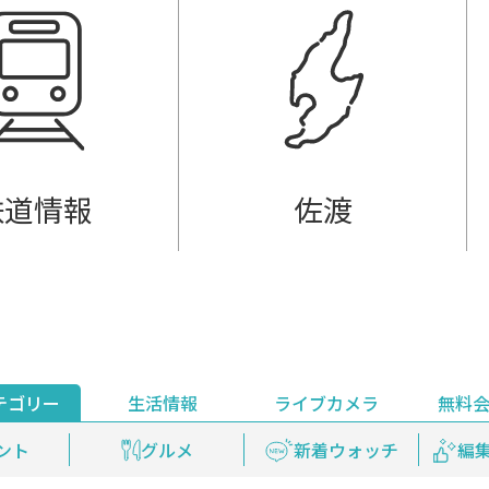
鉄道情報
佐渡
テゴリー
生活情報
ライブカメラ
無料
ント
ライブ配信
安全安心情報
グルメ
見逃し配信
天気
新着ウォッチ
上越妙高百景
プレミアム
編