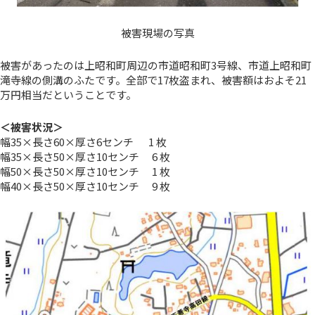
被害現場の写真
被害があったのは上昭和町周辺の市道昭和町3号線、市道上昭和町
滝寺線の側溝のふたです。全部で17枚盗まれ、被害額はおよそ21
万円相当だということです。
＜被害状況＞
幅35×長さ60×厚さ6センチ 1 枚
幅35×長さ50×厚さ10センチ 6 枚
幅50×長さ50×厚さ10センチ 1 枚
幅40×長さ50×厚さ10センチ 9 枚