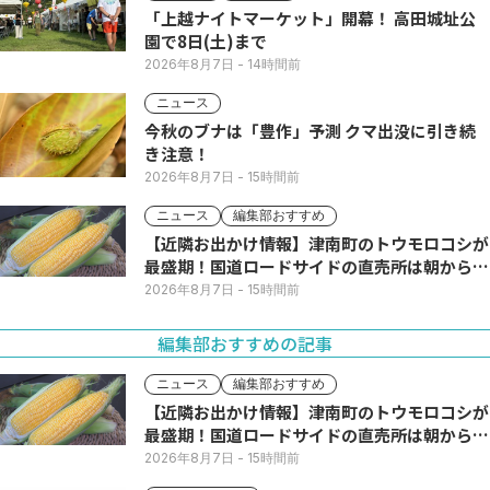
「上越ナイトマーケット」開幕！ 高田城址公
園で8日(土)まで
2026年8月7日
- 14時間前
ニュース
今秋のブナは「豊作」予測 クマ出没に引き続
き注意！
2026年8月7日
- 15時間前
ニュース
編集部おすすめ
【近隣お出かけ情報】津南町のトウモロコシが
最盛期！国道ロードサイドの直売所は朝から長
い列
2026年8月7日
- 15時間前
編集部おすすめの記事
ニュース
編集部おすすめ
【近隣お出かけ情報】津南町のトウモロコシが
最盛期！国道ロードサイドの直売所は朝から長
い列
2026年8月7日
- 15時間前