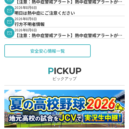
【注意：熱中症警戒アラート】熱中症警戒アラートが発
表されています。
2026年8月6日
明日は熱中症にご注意ください
2026年8月6日
行方不明者情報
2026年8月6日
【注意：熱中症警戒アラート】熱中症警戒アラートが発
表されています。
安全安心情報一覧
PICKUP
ピックアップ