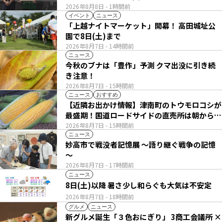
2026年8月8日
- 1時間前
イベント
ニュース
「上越ナイトマーケット」開幕！ 高田城址公
園で8日(土)まで
2026年8月7日
- 14時間前
ニュース
今秋のブナは「豊作」予測 クマ出没に引き続
き注意！
2026年8月7日
- 15時間前
ニュース
おすすめ
【近隣お出かけ情報】津南町のトウモロコシが
最盛期！国道ロードサイドの直売所は朝から長
い列
2026年8月7日
- 15時間前
ニュース
妙高市で戦没者記憶展 ～語り継ぐ戦争の記憶
～
2026年8月7日
- 17時間前
ニュース
8日(土)以降 暑さ少し和らぐも大気は不安定
2026年8月7日
- 18時間前
グルメ
ニュース
新グルメ誕生「３色おにぎり」 3商工会議所 ×