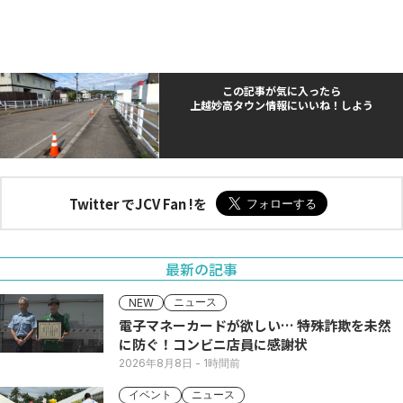
この記事が気に入ったら
上越妙高タウン情報にいいね！しよう
Twitter でJCV Fan !を
最新の記事
ニュース
NEW
電子マネーカードが欲しい… 特殊詐欺を未然
に防ぐ！コンビニ店員に感謝状
2026年8月8日
- 1時間前
イベント
ニュース