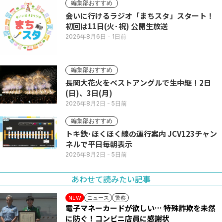
編集部おすすめ
会いに行けるラジオ「まちスタ」スタート！
初回は11日(火･祝) 公開生放送
2026年8月6日
- 1日前
編集部おすすめ
長岡大花火をベストアングルで生中継！2日
(日)、3日(月)
2026年8月2日
- 5日前
編集部おすすめ
トキ鉄･ほくほく線の運行案内 JCV123チャン
ネルで平日毎朝表示
2026年8月2日
- 5日前
あわせて読みたい記事
ニュース
警察
NEW
電子マネーカードが欲しい… 特殊詐欺を未然
に防ぐ！コンビニ店員に感謝状