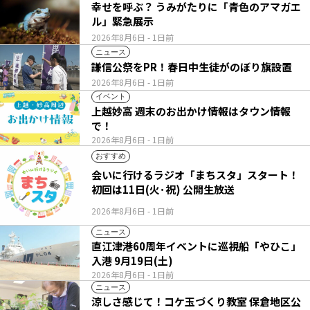
幸せを呼ぶ？ うみがたりに「青色のアマガエ
ル」緊急展示
2026年8月6日
- 1日前
ニュース
謙信公祭をPR！春日中生徒がのぼり旗設置
2026年8月6日
- 1日前
イベント
上越妙高 週末のお出かけ情報はタウン情報
で！
2026年8月6日
- 1日前
おすすめ
会いに行けるラジオ「まちスタ」スタート！
初回は11日(火･祝) 公開生放送
2026年8月6日
- 1日前
ニュース
直江津港60周年イベントに巡視船「やひこ」
入港 9月19日(土)
2026年8月6日
- 1日前
ニュース
涼しさ感じて！コケ玉づくり教室 保倉地区公