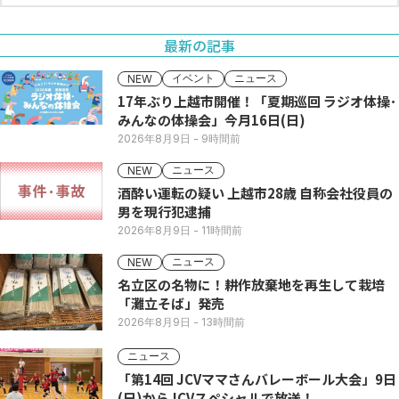
最新の記事
イベント
ニュース
NEW
17年ぶり上越市開催！「夏期巡回 ラジオ体操･
みんなの体操会」今月16日(日)
2026年8月9日
- 9時間前
ニュース
NEW
酒酔い運転の疑い 上越市28歳 自称会社役員の
男を現行犯逮捕
2026年8月9日
- 11時間前
ニュース
NEW
名立区の名物に！耕作放棄地を再生して栽培
「灘立そば」発売
2026年8月9日
- 13時間前
ニュース
「第14回 JCVママさんバレーボール大会」9日
(日)からJCVスペシャルで放送！