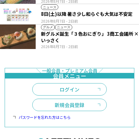
い列
2026年8月7日
- 2日前
ニュース
8日(土)以降 暑さ少し和らぐも大気は不安定
2026年8月7日
- 2日前
グルメ
ニュース
新グルメ誕生「３色おにぎり」 3商工会議所 ×
いっさく
2026年8月7日
- 2日前
ログイン
新規会員登録
パスワードを忘れた方はこちら