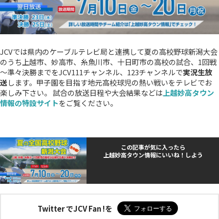
JCVでは県内のケーブルテレビ局と連携して夏の高校野球新潟大会
のうち上越市、妙高市、糸魚川市、十日町市の高校の試合、1回戦
～準々決勝までをJCV111チャンネル、123チャンネルで
実況生放
送
します。甲子園を目指す地元高校球児の熱い戦いをテレビでお
楽しみ下さい。 試合の放送日程や大会結果などは
上越妙高タウン
情報の特設サイト
をご覧ください。
この記事が気に入ったら
上越妙高タウン情報にいいね！しよう
Twitter でJCV Fan !を