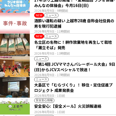
みんなの体操会」今月16日(日)
2026年8月9日
- 9時間前
ニュース
NEW
酒酔い運転の疑い 上越市28歳 自称会社役員の
男を現行犯逮捕
2026年8月9日
- 11時間前
ニュース
NEW
名立区の名物に！耕作放棄地を再生して栽培
「灘立そば」発売
2026年8月9日
- 13時間前
ニュース
「第14回 JCVママさんバレーボール大会」9日
(日)からJCVスペシャルで放送！
2026年8月9日
- 17時間前
ニュース
大島区で「むらづくり」！ 移住・定住促進プ
ロジェクト 成果発表会
2026年8月8日
- 1日前
安全安心情報
安全安心:【安全メール】火災誤報連絡
2026年8月8日
- 1日前