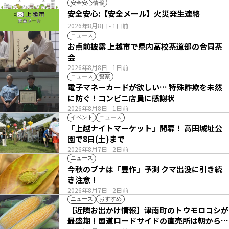
安全安心情報
安全安心:【安全メール】火災発生連絡
2026年8月8日
- 1日前
ニュース
お点前披露 上越市で県内高校茶道部の合同茶
会
2026年8月8日
- 1日前
ニュース
警察
電子マネーカードが欲しい… 特殊詐欺を未然
に防ぐ！コンビニ店員に感謝状
2026年8月8日
- 1日前
イベント
ニュース
「上越ナイトマーケット」開幕！ 高田城址公
園で8日(土)まで
2026年8月7日
- 2日前
ニュース
今秋のブナは「豊作」予測 クマ出没に引き続
き注意！
2026年8月7日
- 2日前
ニュース
おすすめ
【近隣お出かけ情報】津南町のトウモロコシが
最盛期！国道ロードサイドの直売所は朝から長