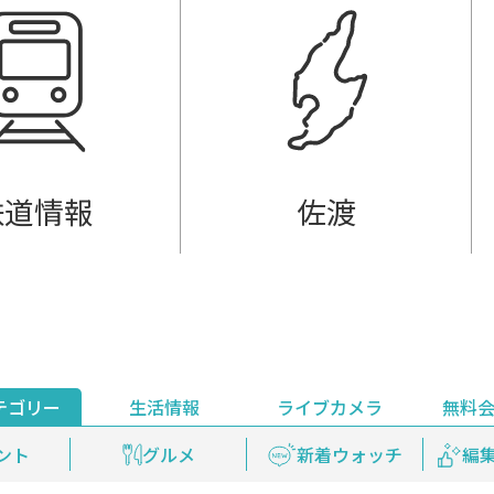
鉄道情報
佐渡
テゴリー
生活情報
ライブカメラ
無料
ント
ライブ配信
安全安心情報
グルメ
見逃し配信
天気
新着ウォッチ
上越妙高百景
プレミアム
編