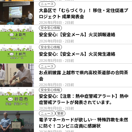
ニュース
大島区で「むらづくり」！ 移住・定住促進プ
ロジェクト 成果発表会
2026年8月8日
- 2日前
安全安心情報
安全安心:【安全メール】火災誤報連絡
2026年8月8日
- 2日前
安全安心情報
安全安心:【安全メール】火災発生連絡
2026年8月8日
- 2日前
ニュース
お点前披露 上越市で県内高校茶道部の合同茶
会
2026年8月8日
- 2日前
安全安心情報
安全安心:【注意：熱中症警戒アラート】熱中
症警戒アラートが発表されています。
2026年8月8日
- 2日前
ニュース
警察
電子マネーカードが欲しい… 特殊詐欺を未然
に防ぐ！コンビニ店員に感謝状
2026年8月8日
- 2日前