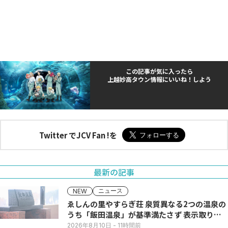
この記事が気に入ったら
上越妙高タウン情報にいいね！しよう
Twitter でJCV Fan !を
最新の記事
ニュース
NEW
ゑしんの里やすらぎ荘 泉質異なる2つの温泉の
うち「飯田温泉」が基準満たさず 表示取りや
め
2026年8月10日
- 11時間前