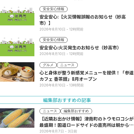
安全安心情報
安全安心:【火災情報誤報のお知らせ（妙高
市）】
2026年8月10日
- 12時間前
安全安心情報
安全安心:火災発生のお知らせ（妙高市）
2026年8月10日
- 12時間前
グルメ
ニュース
心と身体が整う新感覚メニューを提供！「参道
カフェ 香茶甜」8月オープン
2026年8月10日
- 13時間前
編集部おすすめの記事
ニュース
編集部おすすめ
【近隣お出かけ情報】津南町のトウモロコシが
最盛期！国道ロードサイドの直売所は朝から長
い列
2026年8月7日
- 3日前