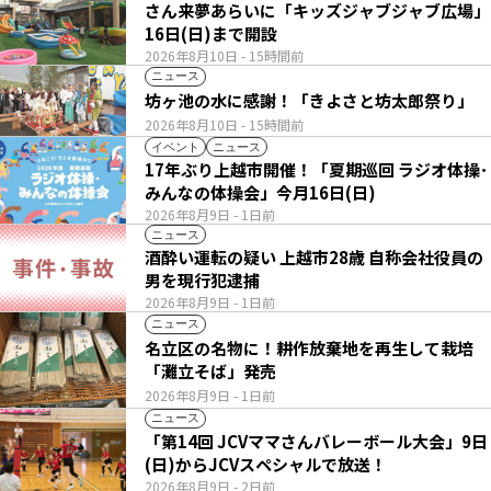
さん来夢あらいに「キッズジャブジャブ広場」
16日(日)まで開設
2026年8月10日
- 15時間前
ニュース
坊ヶ池の水に感謝！「きよさと坊太郎祭り」
2026年8月10日
- 15時間前
イベント
ニュース
17年ぶり上越市開催！「夏期巡回 ラジオ体操･
みんなの体操会」今月16日(日)
2026年8月9日
- 1日前
ニュース
酒酔い運転の疑い 上越市28歳 自称会社役員の
男を現行犯逮捕
2026年8月9日
- 1日前
ニュース
名立区の名物に！耕作放棄地を再生して栽培
「灘立そば」発売
2026年8月9日
- 1日前
ニュース
「第14回 JCVママさんバレーボール大会」9日
(日)からJCVスペシャルで放送！
2026年8月9日
- 2日前