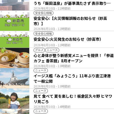
うち「飯田温泉」が基準満たさず 表示取りや
め
2026年8月10日
- 11時間前
安全安心情報
安全安心:【火災情報誤報のお知らせ（妙高
市）】
2026年8月10日
- 12時間前
安全安心情報
安全安心:火災発生のお知らせ（妙高市）
2026年8月10日
- 12時間前
グルメ
ニュース
心と身体が整う新感覚メニューを提供！「参道
カフェ 香茶甜」8月オープン
2026年8月10日
- 13時間前
ニュース
イージス艦「みょうこう」11年ぶり直江津港
で一般公開
2026年8月10日
- 13時間前
ニュース
見て 食べて 夏を楽しむ！板倉区久々野 ヒマワ
リ見ごろ
2026年8月10日
- 14時間前
ニュース