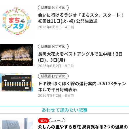
編集部おすすめ
会いに行けるラジオ「まちスタ」スタート！
初回は11日(火･祝) 公開生放送
2026年8月6日
- 4日前
編集部おすすめ
長岡大花火をベストアングルで生中継！2日
(日)、3日(月)
2026年8月2日
- 8日前
編集部おすすめ
トキ鉄･ほくほく線の運行案内 JCV123チャン
ネルで平日毎朝表示
2026年8月2日
- 8日前
あわせて読みたい記事
ニュース
NEW
ゑしんの里やすらぎ荘 泉質異なる2つの温泉の