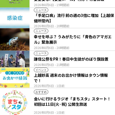
2026年8月6日
- 19時間前
ニュース
「手足口病」流行 前の週の3倍に増加【上越保
健所管内】
2026年8月6日
- 20時間前
ニュース
幸せを呼ぶ？ うみがたりに「青色のアマガエ
ル」緊急展示
2026年8月6日
- 20時間前
ニュース
謙信公祭をPR！春日中生徒がのぼり旗設置
2026年8月6日
- 21時間前
イベント
上越妙高 週末のお出かけ情報はタウン情報
で！
2026年8月6日
- 1日前
おすすめ
会いに行けるラジオ「まちスタ」スタート！
初回は11日(火･祝) 公開生放送
2026年8月6日
- 1日前