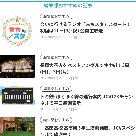
編集部おすすめの記事
編集部おすすめ
会いに行けるラジオ「まちスタ」スタート！
初回は11日(火･祝) 公開生放送
2026年8月6日
- 1日前
編集部おすすめ
長岡大花火をベストアングルで生中継！2日
(日)、3日(月)
2026年8月2日
- 4日前
編集部おすすめ
トキ鉄･ほくほく線の運行案内 JCV123チャン
ネルで平日毎朝表示
2026年8月2日
- 4日前
編集部おすすめ
「高田高校 高高祭 3年生演劇発表」JCVスペシ
ャルで放送中！