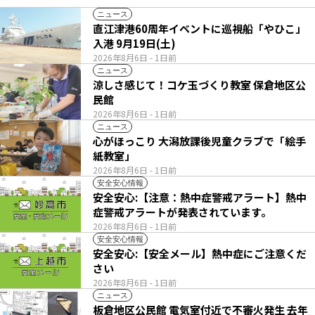
ニュース
直江津港60周年イベントに巡視船「やひこ」
入港 9月19日(土)
2026年8月6日
- 1日前
ニュース
涼しさ感じて！コケ玉づくり教室 保倉地区公
民館
2026年8月6日
- 1日前
ニュース
心がほっこり 大潟放課後児童クラブで「絵手
紙教室」
2026年8月6日
- 1日前
安全安心情報
安全安心:【注意：熱中症警戒アラート】熱中
症警戒アラートが発表されています。
2026年8月6日
- 1日前
安全安心情報
安全安心:【安全メール】熱中症にご注意くだ
さい
2026年8月6日
- 1日前
ニュース
板倉地区公民館 電気室付近で不審火発生 去年