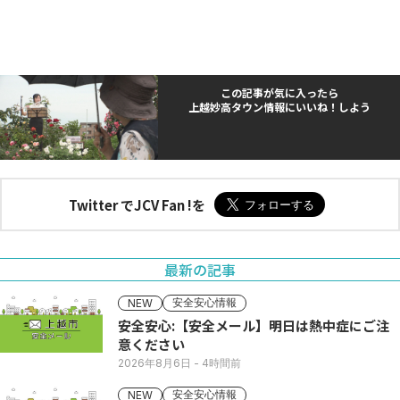
この記事が気に入ったら
上越妙高タウン情報にいいね！しよう
Twitter でJCV Fan !を
最新の記事
安全安心情報
NEW
安全安心:【安全メール】明日は熱中症にご注
意ください
2026年8月6日
- 4時間前
安全安心情報
NEW