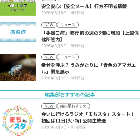
安全安心:【安全メール】行方不明者情報
2026年8月6日
- 4時間前
ニュース
NEW
「手足口病」流行 前の週の3倍に増加【上越保
健所管内】
2026年8月6日
- 6時間前
ニュース
NEW
幸せを呼ぶ？ うみがたりに「青色のアマガエ
ル」緊急展示
2026年8月6日
- 6時間前
編集部おすすめの記事
編集部おすすめ
NEW
会いに行けるラジオ「まちスタ」スタート！
初回は11日(火･祝) 公開生放送
2026年8月6日
- 10時間前