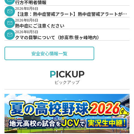
行方不明者情報
2026年8月6日
【注意：熱中症警戒アラート】熱中症警戒アラートが発
表されています。
2026年8月6日
熱中症にご注意ください
2026年8月5日
クマの目撃について（妙高市:笹ヶ峰地内）
安全安心情報一覧
PICKUP
ピックアップ