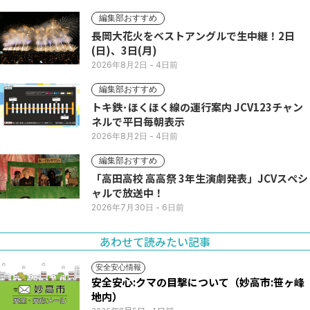
編集部おすすめ
長岡大花火をベストアングルで生中継！2日
(日)、3日(月)
2026年8月2日
- 4日前
編集部おすすめ
トキ鉄･ほくほく線の運行案内 JCV123チャン
ネルで平日毎朝表示
2026年8月2日
- 4日前
編集部おすすめ
「高田高校 高高祭 3年生演劇発表」JCVスペシ
ャルで放送中！
2026年7月30日
- 6日前
あわせて読みたい記事
安全安心情報
安全安心:クマの目撃について（妙高市:笹ヶ峰
地内）