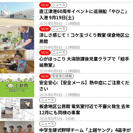
ニュース
NEW
直江津港60周年イベントに巡視船「やひこ」
入港 9月19日(土)
2026年8月6日
- 11時間前
ニュース
NEW
涼しさ感じて！コケ玉づくり教室 保倉地区公
民館
2026年8月6日
- 12時間前
ニュース
NEW
心がほっこり 大潟放課後児童クラブで「絵手
紙教室」
2026年8月6日
- 12時間前
安全安心情報
NEW
安全安心:【安全メール】熱中症にご注意くだ
さい
2026年8月6日
- 13時間前
ニュース
板倉地区公民館 電気室付近で不審火発生 去年
12月にも同様の事案
2026年8月5日
- 1日前
ニュース
中学生硬式野球チーム「上越ヤング」4選手が