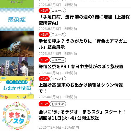
2026年8月6日
- 4時間前
ニュース
NEW
「手足口病」流行 前の週の3倍に増加【上越保
健所管内】
2026年8月6日
- 6時間前
ニュース
NEW
幸せを呼ぶ？ うみがたりに「青色のアマガエ
ル」緊急展示
2026年8月6日
- 6時間前
ニュース
NEW
謙信公祭をPR！春日中生徒がのぼり旗設置
2026年8月6日
- 7時間前
イベント
NEW
上越妙高 週末のお出かけ情報はタウン情報
で！
2026年8月6日
- 9時間前
おすすめ
NEW
会いに行けるラジオ「まちスタ」スタート！
初回は11日(火･祝) 公開生放送
2026年8月6日
- 10時間前