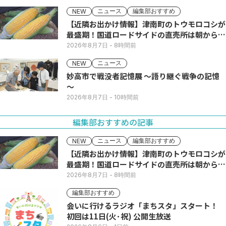
ニュース
編集部おすすめ
NEW
【近隣お出かけ情報】津南町のトウモロコシが
最盛期！国道ロードサイドの直売所は朝から長
い列
2026年8月7日
- 8時間前
ニュース
NEW
妙高市で戦没者記憶展 ～語り継ぐ戦争の記憶
～
2026年8月7日
- 10時間前
編集部おすすめの記事
ニュース
編集部おすすめ
NEW
【近隣お出かけ情報】津南町のトウモロコシが
最盛期！国道ロードサイドの直売所は朝から長
い列
2026年8月7日
- 8時間前
編集部おすすめ
会いに行けるラジオ「まちスタ」スタート！
初回は11日(火･祝) 公開生放送