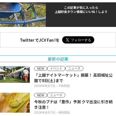
この記事が気に入ったら
上越妙高タウン情報にいいね！しよう
Twitter でJCV Fan !を
最新の記事
イベント
ニュース
NEW
「上越ナイトマーケット」開幕！ 高田城址公
園で8日(土)まで
2026年8月7日
- 7時間前
ニュース
NEW
今秋のブナは「豊作」予測 クマ出没に引き続
き注意！
2026年8月7日
- 8時間前