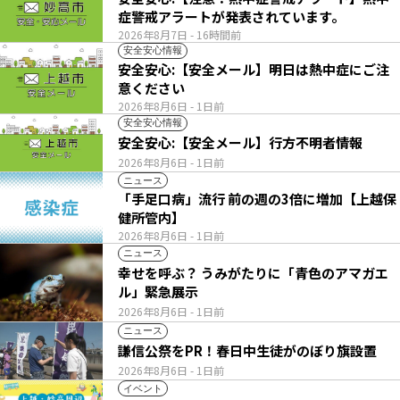
症警戒アラートが発表されています。
2026年8月7日
- 16時間前
安全安心情報
安全安心:【安全メール】明日は熱中症にご注
意ください
2026年8月6日
- 1日前
安全安心情報
安全安心:【安全メール】行方不明者情報
2026年8月6日
- 1日前
ニュース
「手足口病」流行 前の週の3倍に増加【上越保
健所管内】
2026年8月6日
- 1日前
ニュース
幸せを呼ぶ？ うみがたりに「青色のアマガエ
ル」緊急展示
2026年8月6日
- 1日前
ニュース
謙信公祭をPR！春日中生徒がのぼり旗設置
2026年8月6日
- 1日前
イベント