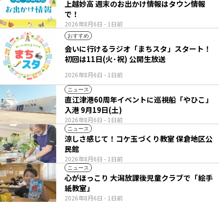
上越妙高 週末のお出かけ情報はタウン情報
で！
2026年8月6日
- 1日前
おすすめ
会いに行けるラジオ「まちスタ」スタート！
初回は11日(火･祝) 公開生放送
2026年8月6日
- 1日前
ニュース
直江津港60周年イベントに巡視船「やひこ」
入港 9月19日(土)
2026年8月6日
- 1日前
ニュース
涼しさ感じて！コケ玉づくり教室 保倉地区公
民館
2026年8月6日
- 1日前
ニュース
心がほっこり 大潟放課後児童クラブで「絵手
紙教室」
2026年8月6日
- 1日前