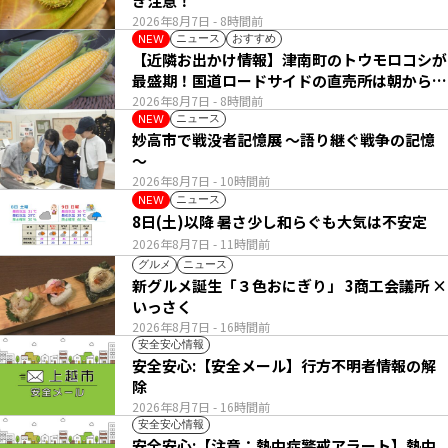
き注意！
2026年8月7日
- 8時間前
ニュース
おすすめ
NEW
【近隣お出かけ情報】津南町のトウモロコシが
最盛期！国道ロードサイドの直売所は朝から長
い列
2026年8月7日
- 8時間前
ニュース
NEW
妙高市で戦没者記憶展 ～語り継ぐ戦争の記憶
～
2026年8月7日
- 10時間前
ニュース
NEW
8日(土)以降 暑さ少し和らぐも大気は不安定
2026年8月7日
- 11時間前
グルメ
ニュース
新グルメ誕生「３色おにぎり」 3商工会議所 ×
いっさく
2026年8月7日
- 16時間前
安全安心情報
安全安心:【安全メール】行方不明者情報の解
除
2026年8月7日
- 16時間前
安全安心情報
安全安心:【注意：熱中症警戒アラート】熱中