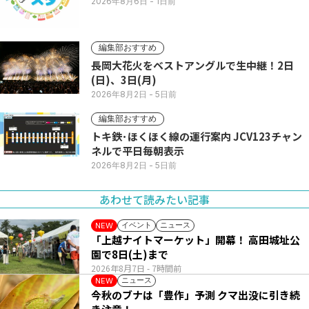
2026年8月6日
- 1日前
編集部おすすめ
長岡大花火をベストアングルで生中継！2日
(日)、3日(月)
2026年8月2日
- 5日前
編集部おすすめ
トキ鉄･ほくほく線の運行案内 JCV123チャン
ネルで平日毎朝表示
2026年8月2日
- 5日前
あわせて読みたい記事
イベント
ニュース
NEW
「上越ナイトマーケット」開幕！ 高田城址公
園で8日(土)まで
2026年8月7日
- 7時間前
ニュース
NEW
今秋のブナは「豊作」予測 クマ出没に引き続