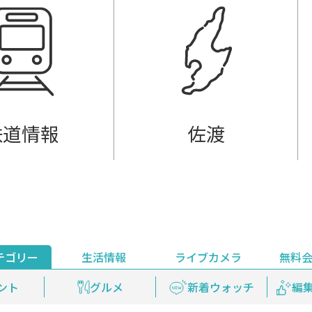
鉄道情報
佐渡
テゴリー
生活情報
ライブカメラ
無料
ント
ライブ配信
安全安心情報
グルメ
見逃し配信
天気
新着ウォッチ
上越妙高百景
プレミアム
編