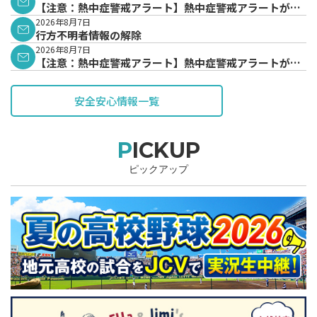
【注意：熱中症警戒アラート】熱中症警戒アラートが発
表されています。
2026年8月7日
行方不明者情報の解除
2026年8月7日
【注意：熱中症警戒アラート】熱中症警戒アラートが発
表されています。
安全安心情報一覧
PICKUP
ピックアップ