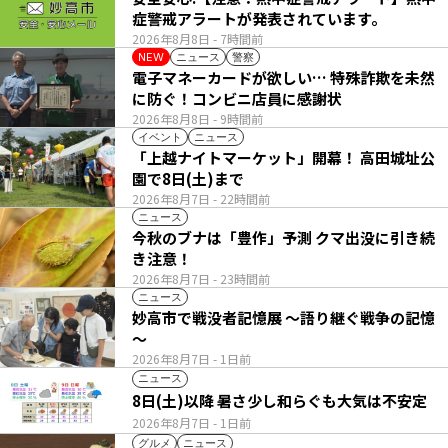
症警戒アラートが発表されています。
2026年8月8日
- 7時間前
ニュース
警察
NEW
電子マネーカードが欲しい… 特殊詐欺を未然
に防ぐ！コンビニ店員に感謝状
2026年8月8日
- 9時間前
イベント
ニュース
「上越ナイトマーケット」開幕！ 高田城址公
園で8日(土)まで
2026年8月7日
- 22時間前
ニュース
今秋のブナは「豊作」予測 クマ出没に引き続
き注意！
2026年8月7日
- 23時間前
ニュース
妙高市で戦没者記憶展 ～語り継ぐ戦争の記憶
～
2026年8月7日
- 1日前
ニュース
8日(土)以降 暑さ少し和らぐも大気は不安定
2026年8月7日
- 1日前
グルメ
ニュース