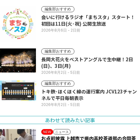
編集部おすすめ
会いに行けるラジオ「まちスタ」スタート！
初回は11日(火･祝) 公開生放送
2026年8月6日
- 2日前
編集部おすすめ
長岡大花火をベストアングルで生中継！2日
(日)、3日(月)
2026年8月2日
- 5日前
編集部おすすめ
トキ鉄･ほくほく線の運行案内 JCV123チャン
ネルで平日毎朝表示
2026年8月2日
- 5日前
あわせて読みたい記事
ニュース
NEW
お点前披露 上越市で県内高校茶道部の合同茶