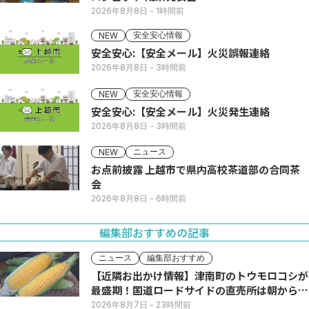
2026年8月8日
- 1時間前
安全安心情報
NEW
安全安心:【安全メール】火災誤報連絡
2026年8月8日
- 3時間前
安全安心情報
NEW
安全安心:【安全メール】火災発生連絡
2026年8月8日
- 3時間前
ニュース
NEW
お点前披露 上越市で県内高校茶道部の合同茶
会
2026年8月8日
- 6時間前
編集部おすすめの記事
ニュース
編集部おすすめ
【近隣お出かけ情報】津南町のトウモロコシが
最盛期！国道ロードサイドの直売所は朝から長
い列
2026年8月7日
- 23時間前