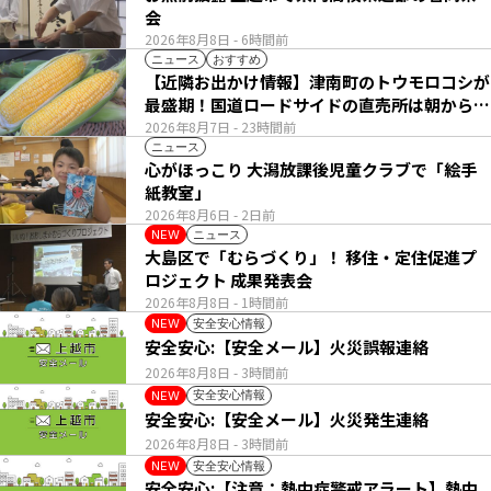
会
2026年8月8日
- 6時間前
ニュース
おすすめ
【近隣お出かけ情報】津南町のトウモロコシが
最盛期！国道ロードサイドの直売所は朝から長
い列
2026年8月7日
- 23時間前
ニュース
心がほっこり 大潟放課後児童クラブで「絵手
紙教室」
2026年8月6日
- 2日前
ニュース
NEW
大島区で「むらづくり」！ 移住・定住促進プ
ロジェクト 成果発表会
2026年8月8日
- 1時間前
安全安心情報
NEW
安全安心:【安全メール】火災誤報連絡
2026年8月8日
- 3時間前
安全安心情報
NEW
安全安心:【安全メール】火災発生連絡
2026年8月8日
- 3時間前
安全安心情報
NEW
安全安心:【注意：熱中症警戒アラート】熱中