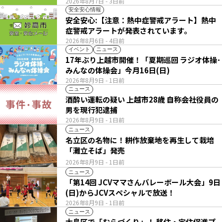
2026年8月7日
- 3日前
安全安心情報
安全安心:【注意：熱中症警戒アラート】熱中
症警戒アラートが発表されています。
2026年8月6日
- 4日前
イベント
ニュース
17年ぶり上越市開催！「夏期巡回 ラジオ体操･
みんなの体操会」今月16日(日)
2026年8月9日
- 1日前
ニュース
酒酔い運転の疑い 上越市28歳 自称会社役員の
男を現行犯逮捕
2026年8月9日
- 1日前
ニュース
名立区の名物に！耕作放棄地を再生して栽培
「灘立そば」発売
2026年8月9日
- 1日前
ニュース
「第14回 JCVママさんバレーボール大会」9日
(日)からJCVスペシャルで放送！
2026年8月9日
- 1日前
ニュース
大島区で「むらづくり」！ 移住・定住促進プ