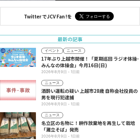
Twitter でJCV Fan !を
最新の記事
イベント
ニュース
17年ぶり上越市開催！「夏期巡回 ラジオ体操･
みんなの体操会」今月16日(日)
2026年8月9日
- 1日前
ニュース
酒酔い運転の疑い 上越市28歳 自称会社役員の
男を現行犯逮捕
2026年8月9日
- 1日前
ニュース
名立区の名物に！耕作放棄地を再生して栽培
「灘立そば」発売
2026年8月9日
- 1日前