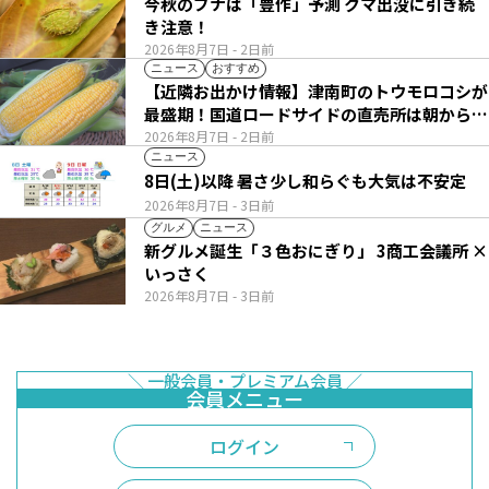
今秋のブナは「豊作」予測 クマ出没に引き続
き注意！
2026年8月7日
- 2日前
ニュース
おすすめ
【近隣お出かけ情報】津南町のトウモロコシが
最盛期！国道ロードサイドの直売所は朝から長
い列
2026年8月7日
- 2日前
ニュース
8日(土)以降 暑さ少し和らぐも大気は不安定
2026年8月7日
- 3日前
グルメ
ニュース
新グルメ誕生「３色おにぎり」 3商工会議所 ×
いっさく
2026年8月7日
- 3日前
ログイン