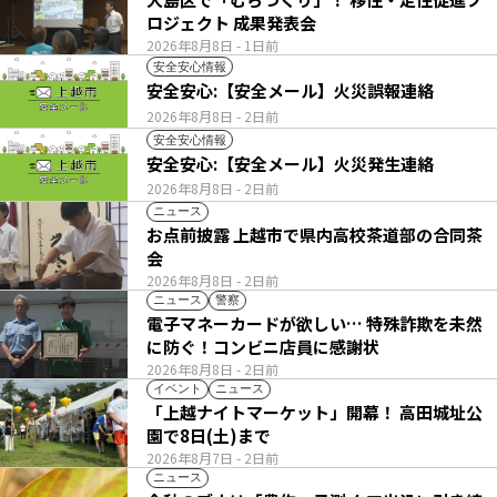
ロジェクト 成果発表会
2026年8月8日
- 1日前
安全安心情報
安全安心:【安全メール】火災誤報連絡
2026年8月8日
- 2日前
安全安心情報
安全安心:【安全メール】火災発生連絡
2026年8月8日
- 2日前
ニュース
お点前披露 上越市で県内高校茶道部の合同茶
会
2026年8月8日
- 2日前
ニュース
警察
電子マネーカードが欲しい… 特殊詐欺を未然
に防ぐ！コンビニ店員に感謝状
2026年8月8日
- 2日前
イベント
ニュース
「上越ナイトマーケット」開幕！ 高田城址公
園で8日(土)まで
2026年8月7日
- 2日前
ニュース