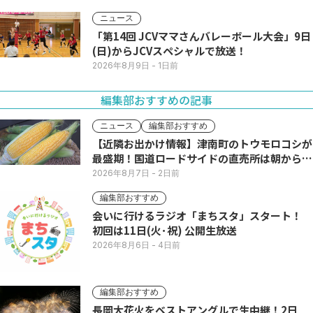
ニュース
「第14回 JCVママさんバレーボール大会」9日
(日)からJCVスペシャルで放送！
2026年8月9日
- 1日前
編集部おすすめの記事
ニュース
編集部おすすめ
【近隣お出かけ情報】津南町のトウモロコシが
最盛期！国道ロードサイドの直売所は朝から長
い列
2026年8月7日
- 2日前
編集部おすすめ
会いに行けるラジオ「まちスタ」スタート！
初回は11日(火･祝) 公開生放送
2026年8月6日
- 4日前
編集部おすすめ
長岡大花火をベストアングルで生中継！2日