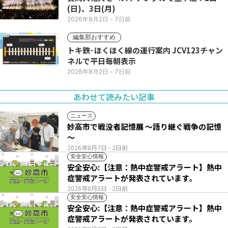
(日)、3日(月)
2026年8月2日
- 7日前
編集部おすすめ
トキ鉄･ほくほく線の運行案内 JCV123チャン
ネルで平日毎朝表示
2026年8月2日
- 7日前
あわせて読みたい記事
ニュース
妙高市で戦没者記憶展 ～語り継ぐ戦争の記憶
～
2026年8月7日
- 2日前
安全安心情報
安全安心:【注意：熱中症警戒アラート】熱中
症警戒アラートが発表されています。
2026年8月8日
- 2日前
安全安心情報
安全安心:【注意：熱中症警戒アラート】熱中
症警戒アラートが発表されています。