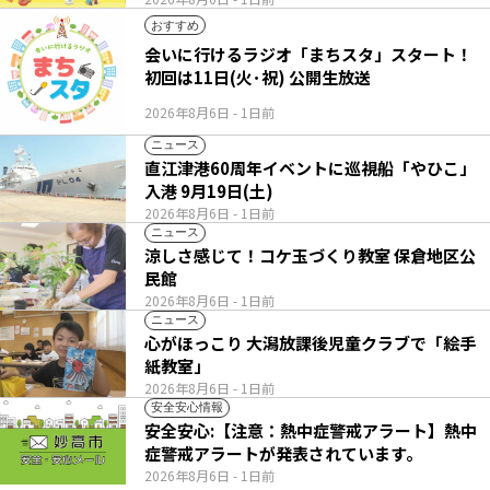
おすすめ
会いに行けるラジオ「まちスタ」スタート！
初回は11日(火･祝) 公開生放送
2026年8月6日
- 1日前
ニュース
直江津港60周年イベントに巡視船「やひこ」
入港 9月19日(土)
2026年8月6日
- 1日前
ニュース
涼しさ感じて！コケ玉づくり教室 保倉地区公
民館
2026年8月6日
- 1日前
ニュース
心がほっこり 大潟放課後児童クラブで「絵手
紙教室」
2026年8月6日
- 1日前
安全安心情報
安全安心:【注意：熱中症警戒アラート】熱中
症警戒アラートが発表されています。
2026年8月6日
- 1日前