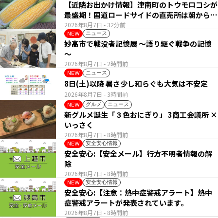
【近隣お出かけ情報】津南町のトウモロコシが
最盛期！国道ロードサイドの直売所は朝から長
い列
2026年8月7日
- 32分前
ニュース
NEW
妙高市で戦没者記憶展 ～語り継ぐ戦争の記憶
～
2026年8月7日
- 2時間前
ニュース
NEW
8日(土)以降 暑さ少し和らぐも大気は不安定
2026年8月7日
- 3時間前
グルメ
ニュース
NEW
新グルメ誕生「３色おにぎり」 3商工会議所 ×
いっさく
2026年8月7日
- 8時間前
安全安心情報
NEW
安全安心:【安全メール】行方不明者情報の解
除
2026年8月7日
- 8時間前
安全安心情報
NEW
安全安心:【注意：熱中症警戒アラート】熱中
症警戒アラートが発表されています。
2026年8月7日
- 8時間前