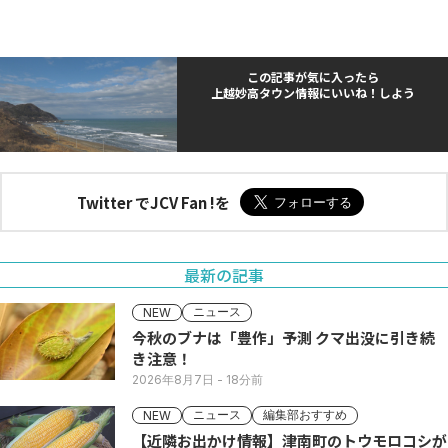
この記事が気に入ったら
上越妙高タウン情報にいいね！しよう
Twitter でJCV Fan !を
最新の記事
ニュース
NEW
今秋のブナは「豊作」予測 クマ出没に引き続
き注意！
2026年8月7日
- 18分前
ニュース
編集部おすすめ
NEW
【近隣お出かけ情報】津南町のトウモロコシが