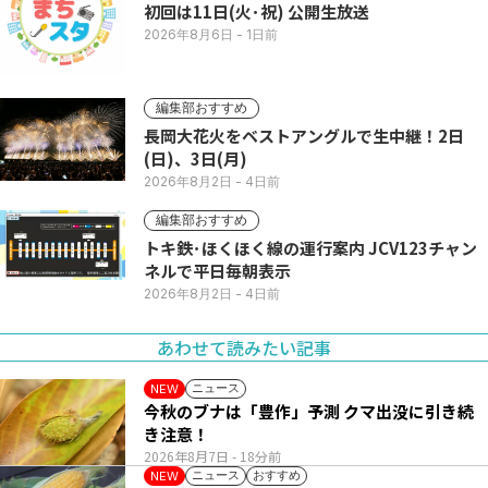
初回は11日(火･祝) 公開生放送
2026年8月6日
- 1日前
編集部おすすめ
長岡大花火をベストアングルで生中継！2日
(日)、3日(月)
2026年8月2日
- 4日前
編集部おすすめ
トキ鉄･ほくほく線の運行案内 JCV123チャン
ネルで平日毎朝表示
2026年8月2日
- 4日前
あわせて読みたい記事
ニュース
NEW
今秋のブナは「豊作」予測 クマ出没に引き続
き注意！
2026年8月7日
- 18分前
ニュース
おすすめ
NEW