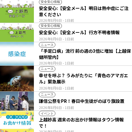
安全安心情報
安全安心:【安全メール】明日は熱中症にご注
意ください
2026年8月6日
- 1日前
安全安心情報
安全安心:【安全メール】行方不明者情報
2026年8月6日
- 1日前
ニュース
「手足口病」流行 前の週の3倍に増加【上越保
健所管内】
2026年8月6日
- 1日前
ニュース
幸せを呼ぶ？ うみがたりに「青色のアマガエ
ル」緊急展示
2026年8月6日
- 1日前
ニュース
謙信公祭をPR！春日中生徒がのぼり旗設置
2026年8月6日
- 1日前
イベント
上越妙高 週末のお出かけ情報はタウン情報
で！
2026年8月6日
- 1日前