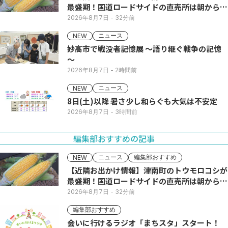
最盛期！国道ロードサイドの直売所は朝から長
い列
2026年8月7日
- 32分前
ニュース
NEW
妙高市で戦没者記憶展 ～語り継ぐ戦争の記憶
～
2026年8月7日
- 2時間前
ニュース
NEW
8日(土)以降 暑さ少し和らぐも大気は不安定
2026年8月7日
- 3時間前
編集部おすすめの記事
ニュース
編集部おすすめ
NEW
【近隣お出かけ情報】津南町のトウモロコシが
最盛期！国道ロードサイドの直売所は朝から長
い列
2026年8月7日
- 32分前
編集部おすすめ
会いに行けるラジオ「まちスタ」スタート！