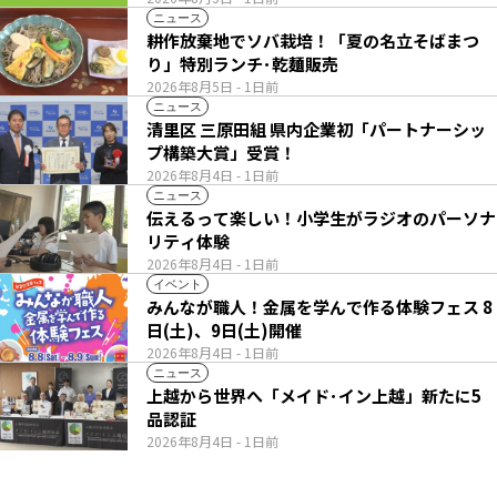
ニュース
耕作放棄地でソバ栽培！「夏の名立そばまつ
り」特別ランチ･乾麺販売
2026年8月5日
- 1日前
ニュース
清里区 三原田組 県内企業初「パートナーシッ
プ構築大賞」受賞！
2026年8月4日
- 1日前
ニュース
伝えるって楽しい！小学生がラジオのパーソナ
リティ体験
2026年8月4日
- 1日前
イベント
みんなが職人！金属を学んで作る体験フェス 8
日(土)、9日(土)開催
2026年8月4日
- 1日前
ニュース
上越から世界へ「メイド･イン上越」新たに5
品認証
2026年8月4日
- 1日前