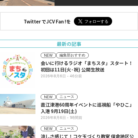
Twitter でJCV Fan !を
最新の記事
編集部おすすめ
NEW
会いに行けるラジオ「まちスタ」スタート！
初回は11日(火･祝) 公開生放送
2026年8月6日
- 46分前
ニュース
NEW
直江津港60周年イベントに巡視船「やひこ」
入港 9月19日(土)
2026年8月6日
- 1時間前
ニュース
NEW
涼しさ感じて！コケ玉づくり教室 保倉地区公