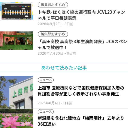
編集部おすすめ
トキ鉄･ほくほく線の運行案内 JCV123チャン
ネルで平日毎朝表示
2026年8月2日
- 3日前
編集部おすすめ
「高田高校 高高祭 3年生演劇発表」JCVスペシ
ャルで放送中！
2026年7月30日
- 6日前
あわせて読みたい記事
ニュース
上越市 医療機関などで国民健康保険加入者の
負担割合等が正しく表示されない事象発生
2026年8月4日
- 1日前
ニュース
新潟県を含む北陸地方「梅雨明け」 去年より
36日遅い