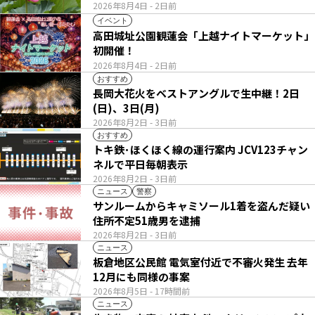
2026年8月4日
- 2日前
イベント
高田城址公園観蓮会「上越ナイトマーケット」
初開催！
2026年8月4日
- 2日前
おすすめ
長岡大花火をベストアングルで生中継！2日
(日)、3日(月)
2026年8月2日
- 3日前
おすすめ
トキ鉄･ほくほく線の運行案内 JCV123チャン
ネルで平日毎朝表示
2026年8月2日
- 3日前
ニュース
警察
サンルームからキャミソール1着を盗んだ疑い
住所不定51歳男を逮捕
2026年8月2日
- 3日前
ニュース
板倉地区公民館 電気室付近で不審火発生 去年
12月にも同様の事案
2026年8月5日
- 17時間前
ニュース