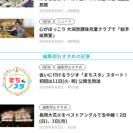
民館
2026年8月6日
- 2時間前
ニュース
NEW
心がほっこり 大潟放課後児童クラブで「絵手
紙教室」
2026年8月6日
- 2時間前
編集部おすすめの記事
編集部おすすめ
NEW
会いに行けるラジオ「まちスタ」スタート！
初回は11日(火･祝) 公開生放送
2026年8月6日
- 46分前
編集部おすすめ
長岡大花火をベストアングルで生中継！2日
(日)、3日(月)
2026年8月2日
- 3日前