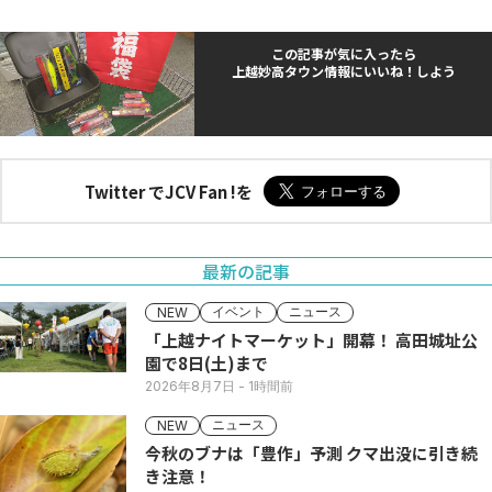
この記事が気に入ったら
上越妙高タウン情報にいいね！しよう
Twitter でJCV Fan !を
最新の記事
イベント
ニュース
NEW
「上越ナイトマーケット」開幕！ 高田城址公
園で8日(土)まで
2026年8月7日
- 1時間前
ニュース
NEW
今秋のブナは「豊作」予測 クマ出没に引き続
き注意！