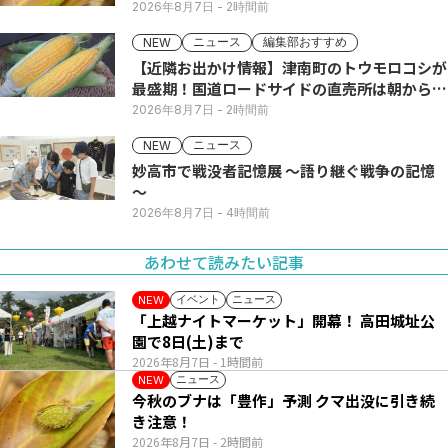
2026年8月7日
- 2時間前
ニュース
編集部おすすめ
NEW
【近隣お出かけ情報】津南町のトウモロコシが
最盛期！国道ロードサイドの直売所は朝から長
い列
2026年8月7日
- 2時間前
ニュース
NEW
妙高市で戦没者記憶展 ～語り継ぐ戦争の記憶
～
2026年8月7日
- 4時間前
あわせて読みたい記事
イベント
ニュース
NEW
「上越ナイトマーケット」開幕！ 高田城址公
園で8日(土)まで
2026年8月7日
- 1時間前
ニュース
NEW
今秋のブナは「豊作」予測 クマ出没に引き続
き注意！
2026年8月7日
- 2時間前