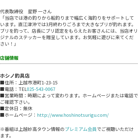
代表取締役 星野 一さん
「当店では港の釣りから船釣りまで幅広く海釣りをサポートして
います。直江津沖では3月終わりごろまで大きなブリが釣れます。
ブリを釣って、店長にブリ認定をもらえたお客さんには、当店オリ
ジナルのステッカーを贈呈しています。お気軽に遊びに来てくだ
さい！」
店舗情報
ホシノ釣具店
■住所：上越市港町1-23-15
■電話：TEL
025-543-0067
■営業時間：時期によって変わります。ホームページまたは電話で
ご確認下さい。
■定休日：無休
■ホームページ：
http://www.hoshinotsurigu.com/
※番組は上越妙高タウン情報の
プレミアム会員
でご視聴いただけ
ます。