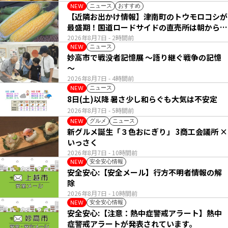
ニュース
おすすめ
NEW
【近隣お出かけ情報】津南町のトウモロコシが
最盛期！国道ロードサイドの直売所は朝から長
い列
2026年8月7日
- 2時間前
ニュース
NEW
妙高市で戦没者記憶展 ～語り継ぐ戦争の記憶
～
2026年8月7日
- 4時間前
ニュース
NEW
8日(土)以降 暑さ少し和らぐも大気は不安定
2026年8月7日
- 5時間前
グルメ
ニュース
NEW
新グルメ誕生「３色おにぎり」 3商工会議所 ×
いっさく
2026年8月7日
- 10時間前
安全安心情報
NEW
安全安心:【安全メール】行方不明者情報の解
除
2026年8月7日
- 10時間前
安全安心情報
NEW
安全安心:【注意：熱中症警戒アラート】熱中
症警戒アラートが発表されています。