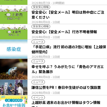
2026年8月7日
- 10時間前
安全安心情報
安全安心:【安全メール】明日は熱中症にご注
意ください
2026年8月6日
- 1日前
安全安心情報
安全安心:【安全メール】行方不明者情報
2026年8月6日
- 1日前
ニュース
「手足口病」流行 前の週の3倍に増加【上越保
健所管内】
2026年8月6日
- 1日前
ニュース
幸せを呼ぶ？ うみがたりに「青色のアマガエ
ル」緊急展示
2026年8月6日
- 1日前
ニュース
謙信公祭をPR！春日中生徒がのぼり旗設置
2026年8月6日
- 1日前
イベント
上越妙高 週末のお出かけ情報はタウン情報