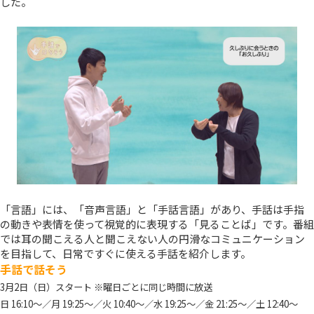
した。
「言語」には、「音声言語」と「手話言語」があり、手話は手指
の動きや表情を使って視覚的に表現する「見ることば」です。番組
では耳の聞こえる人と聞こえない人の円滑なコミュニケーション
を目指して、日常ですぐに使える手話を紹介します。
手話で話そう
3月2日（日）スタート ※曜日ごとに同じ時間に放送
日 16:10～／月 19:25～／火 10:40～／水 19:25～／金 21:25～／土 12:40～