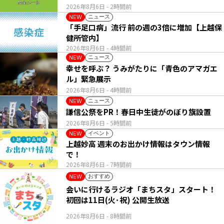
2026年8月6日
- 2時間前
ニュース
NEW
「手足口病」流行 前の週の3倍に増加【上越保
健所管内】
2026年8月6日
- 4時間前
ニュース
NEW
幸せを呼ぶ？ うみがたりに「青色のアマガエ
ル」緊急展示
2026年8月6日
- 4時間前
ニュース
NEW
謙信公祭をPR！春日中生徒がのぼり旗設置
2026年8月6日
- 5時間前
イベント
NEW
上越妙高 週末のお出かけ情報はタウン情報
で！
2026年8月6日
- 7時間前
おすすめ
NEW
会いに行けるラジオ「まちスタ」スタート！
初回は11日(火･祝) 公開生放送
2026年8月6日
- 8時間前