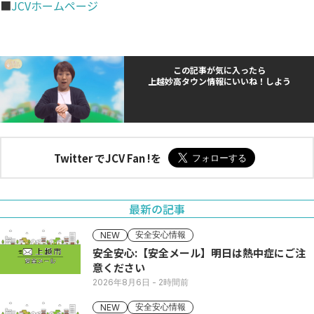
■
JCVホームページ
この記事が気に入ったら
上越妙高タウン情報にいいね！しよう
Twitter でJCV Fan !を
最新の記事
安全安心情報
NEW
安全安心:【安全メール】明日は熱中症にご注
意ください
2026年8月6日
- 2時間前
安全安心情報
NEW