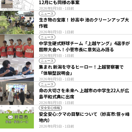
12月にも同様の事案
2026年8月5日
- 1日前
ニュース
生き物の宝庫！ 妙高中 池のクリーンアップ大
作戦
2026年8月5日
- 1日前
ニュース
中学生硬式野球チーム「上越ヤング」4選手が
国際大会へ！小菅市長に意気込み語る
2026年8月5日
- 1日前
ニュース
集まれ 新潟を守るヒーロー！上越警察署で
「体験型説明会」
2026年8月5日
- 1日前
ニュース
命の大切さを未来へ 上越市の中学生22人が広
島平和式典に出席
2026年8月5日
- 1日前
安全安心情報
安全安心:クマの目撃について（妙高市:笹ヶ峰
地内）
2026年8月5日
- 1日前