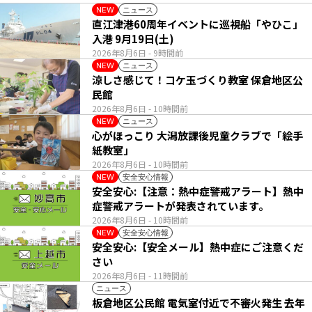
ニュース
NEW
直江津港60周年イベントに巡視船「やひこ」
入港 9月19日(土)
2026年8月6日
- 9時間前
ニュース
NEW
涼しさ感じて！コケ玉づくり教室 保倉地区公
民館
2026年8月6日
- 10時間前
ニュース
NEW
心がほっこり 大潟放課後児童クラブで「絵手
紙教室」
2026年8月6日
- 10時間前
安全安心情報
NEW
安全安心:【注意：熱中症警戒アラート】熱中
症警戒アラートが発表されています。
2026年8月6日
- 10時間前
安全安心情報
NEW
安全安心:【安全メール】熱中症にご注意くだ
さい
2026年8月6日
- 11時間前
ニュース
板倉地区公民館 電気室付近で不審火発生 去年