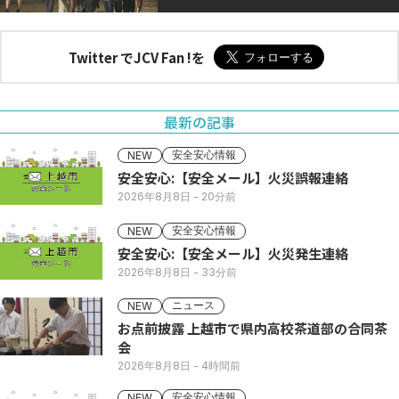
Twitter でJCV Fan !を
最新の記事
安全安心情報
NEW
安全安心:【安全メール】火災誤報連絡
2026年8月8日
- 20分前
安全安心情報
NEW
安全安心:【安全メール】火災発生連絡
2026年8月8日
- 33分前
ニュース
NEW
お点前披露 上越市で県内高校茶道部の合同茶
会
2026年8月8日
- 4時間前
安全安心情報
NEW