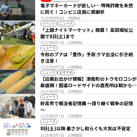
電子マネーカードが欲しい… 特殊詐欺を未然
に防ぐ！コンビニ店員に感謝状
2026年8月8日
- 7時間前
イベント
ニュース
「上越ナイトマーケット」開幕！ 高田城址公
園で8日(土)まで
2026年8月7日
- 20時間前
ニュース
今秋のブナは「豊作」予測 クマ出没に引き続
き注意！
2026年8月7日
- 20時間前
ニュース
おすすめ
【近隣お出かけ情報】津南町のトウモロコシが
最盛期！国道ロードサイドの直売所は朝から長
い列
2026年8月7日
- 20時間前
ニュース
妙高市で戦没者記憶展 ～語り継ぐ戦争の記憶
～
2026年8月7日
- 23時間前
ニュース
8日(土)以降 暑さ少し和らぐも大気は不安定
2026年8月7日
- 23時間前