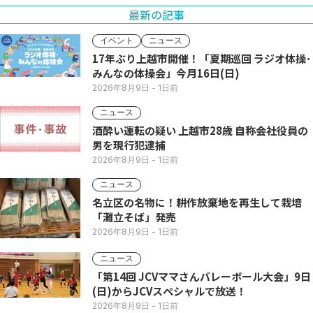
最新の記事
イベント
ニュース
17年ぶり上越市開催！「夏期巡回 ラジオ体操･
みんなの体操会」今月16日(日)
2026年8月9日
- 1日前
ニュース
酒酔い運転の疑い 上越市28歳 自称会社役員の
男を現行犯逮捕
2026年8月9日
- 1日前
ニュース
名立区の名物に！耕作放棄地を再生して栽培
「灘立そば」発売
2026年8月9日
- 1日前
ニュース
「第14回 JCVママさんバレーボール大会」9日
(日)からJCVスペシャルで放送！
2026年8月9日
- 1日前