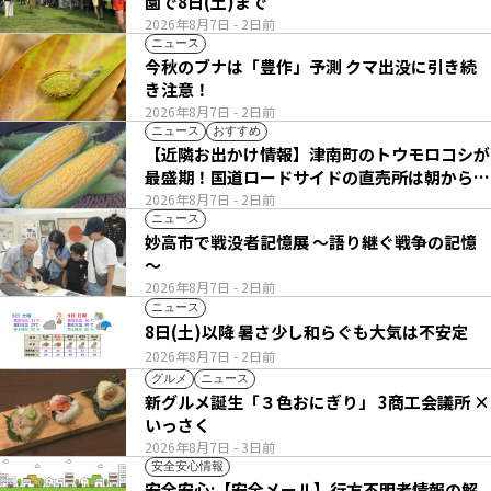
園で8日(土)まで
2026年8月7日
- 2日前
ニュース
今秋のブナは「豊作」予測 クマ出没に引き続
き注意！
2026年8月7日
- 2日前
ニュース
おすすめ
【近隣お出かけ情報】津南町のトウモロコシが
最盛期！国道ロードサイドの直売所は朝から長
い列
2026年8月7日
- 2日前
ニュース
妙高市で戦没者記憶展 ～語り継ぐ戦争の記憶
～
2026年8月7日
- 2日前
ニュース
8日(土)以降 暑さ少し和らぐも大気は不安定
2026年8月7日
- 2日前
グルメ
ニュース
新グルメ誕生「３色おにぎり」 3商工会議所 ×
いっさく
2026年8月7日
- 3日前
安全安心情報
安全安心:【安全メール】行方不明者情報の解