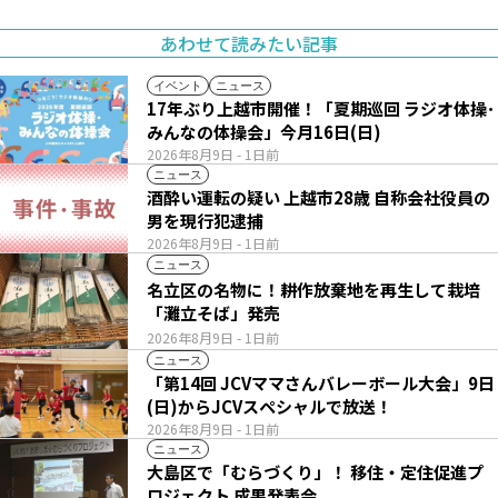
あわせて読みたい記事
イベント
ニュース
17年ぶり上越市開催！「夏期巡回 ラジオ体操･
みんなの体操会」今月16日(日)
2026年8月9日
- 1日前
ニュース
酒酔い運転の疑い 上越市28歳 自称会社役員の
男を現行犯逮捕
2026年8月9日
- 1日前
ニュース
名立区の名物に！耕作放棄地を再生して栽培
「灘立そば」発売
2026年8月9日
- 1日前
ニュース
「第14回 JCVママさんバレーボール大会」9日
(日)からJCVスペシャルで放送！
2026年8月9日
- 1日前
ニュース
大島区で「むらづくり」！ 移住・定住促進プ
ロジェクト 成果発表会