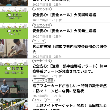
2026年8月8日
- 1日前
安全安心情報
安全安心:【安全メール】火災誤報連絡
2026年8月8日
- 1日前
安全安心情報
安全安心:【安全メール】火災発生連絡
2026年8月8日
- 1日前
ニュース
お点前披露 上越市で県内高校茶道部の合同茶
会
2026年8月8日
- 2日前
安全安心情報
安全安心:【注意：熱中症警戒アラート】熱中
症警戒アラートが発表されています。
2026年8月8日
- 2日前
ニュース
警察
電子マネーカードが欲しい… 特殊詐欺を未然
に防ぐ！コンビニ店員に感謝状
2026年8月8日
- 2日前
イベント
ニュース
「上越ナイトマーケット」開幕！ 高田城址公