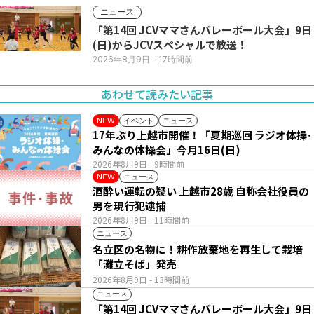
ニュース
「第14回 JCVママさんバレーボール大会」9日
(日)からJCVスペシャルで放送！
2026年8月9日
- 17時間前
あわせて読みたい記事
イベント
ニュース
NEW
17年ぶり上越市開催！「夏期巡回 ラジオ体操･
みんなの体操会」今月16日(日)
2026年8月9日
- 9時間前
ニュース
NEW
酒酔い運転の疑い 上越市28歳 自称会社役員の
男を現行犯逮捕
2026年8月9日
- 11時間前
ニュース
名立区の名物に！耕作放棄地を再生して栽培
「灘立そば」発売
2026年8月9日
- 13時間前
ニュース
「第14回 JCVママさんバレーボール大会」9日