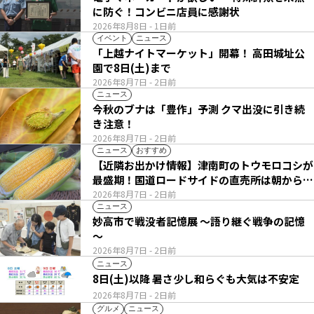
に防ぐ！コンビニ店員に感謝状
2026年8月8日
- 1日前
イベント
ニュース
「上越ナイトマーケット」開幕！ 高田城址公
園で8日(土)まで
2026年8月7日
- 2日前
ニュース
今秋のブナは「豊作」予測 クマ出没に引き続
き注意！
2026年8月7日
- 2日前
ニュース
おすすめ
【近隣お出かけ情報】津南町のトウモロコシが
最盛期！国道ロードサイドの直売所は朝から長
い列
2026年8月7日
- 2日前
ニュース
妙高市で戦没者記憶展 ～語り継ぐ戦争の記憶
～
2026年8月7日
- 2日前
ニュース
8日(土)以降 暑さ少し和らぐも大気は不安定
2026年8月7日
- 2日前
グルメ
ニュース