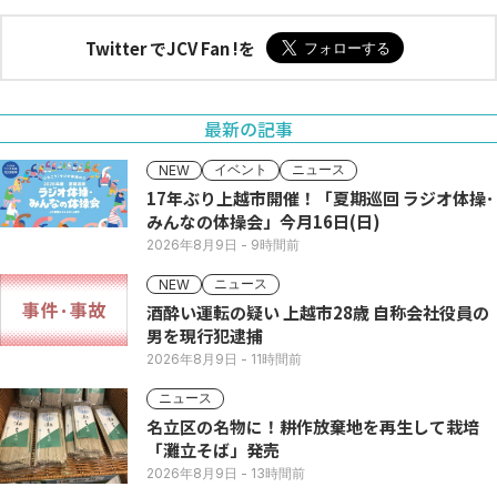
Twitter でJCV Fan !を
最新の記事
イベント
ニュース
NEW
17年ぶり上越市開催！「夏期巡回 ラジオ体操･
みんなの体操会」今月16日(日)
2026年8月9日
- 9時間前
ニュース
NEW
酒酔い運転の疑い 上越市28歳 自称会社役員の
男を現行犯逮捕
2026年8月9日
- 11時間前
ニュース
名立区の名物に！耕作放棄地を再生して栽培
「灘立そば」発売
2026年8月9日
- 13時間前