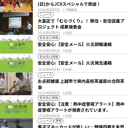
(日)からJCVスペシャルで放送！
2026年8月9日
- 17時間前
ニュース
大島区で「むらづくり」！ 移住・定住促進プ
ロジェクト 成果発表会
2026年8月8日
- 1日前
安全安心情報
安全安心:【安全メール】火災誤報連絡
2026年8月8日
- 1日前
安全安心情報
安全安心:【安全メール】火災発生連絡
2026年8月8日
- 1日前
ニュース
お点前披露 上越市で県内高校茶道部の合同茶
会
2026年8月8日
- 1日前
安全安心情報
安全安心:【注意：熱中症警戒アラート】熱中
症警戒アラートが発表されています。
2026年8月8日
- 1日前
ニュース
警察
電子マネーカードが欲しい… 特殊詐欺を未然