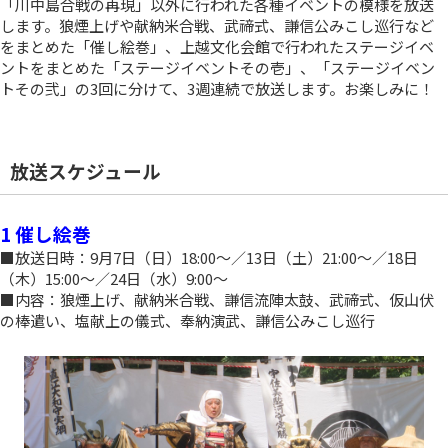
「川中島合戦の再現」以外に行われた各種イベントの模様を放送
します。狼煙上げや献納米合戦、武禘式、謙信公みこし巡行など
をまとめた「催し絵巻」、上越文化会館で行われたステージイベ
ントをまとめた「ステージイベントその壱」、「ステージイベン
トその弐」の3回に分けて、3週連続で放送します。お楽しみに！
放送スケジュール
1 催し絵巻
■放送日時：9月7日（日）18:00～／13日（土）21:00～／18日
（木）15:00～／24日（水）9:00～
■内容：狼煙上げ、献納米合戦、謙信流陣太鼓、武禘式、仮山伏
の棒遣い、塩献上の儀式、奉納演武、謙信公みこし巡行