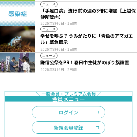
ニュース
「手足口病」流行 前の週の3倍に増加【上越保
健所管内】
2026年8月6日
- 1日前
ニュース
幸せを呼ぶ？ うみがたりに「青色のアマガエ
ル」緊急展示
2026年8月6日
- 1日前
ニュース
謙信公祭をPR！春日中生徒がのぼり旗設置
2026年8月6日
- 2日前
ログイン
新規会員登録