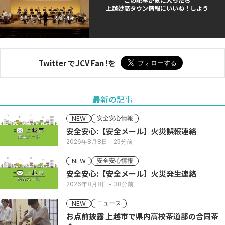
上越妙高タウン情報にいいね！しよう
Twitter でJCV Fan !を
最新の記事
安全安心情報
NEW
安全安心:【安全メール】火災誤報連絡
2026年8月8日
- 25分前
安全安心情報
NEW
安全安心:【安全メール】火災発生連絡
2026年8月8日
- 38分前
ニュース
NEW
お点前披露 上越市で県内高校茶道部の合同茶