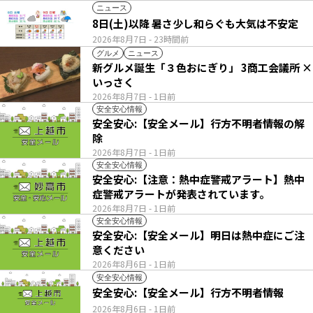
ニュース
8日(土)以降 暑さ少し和らぐも大気は不安定
2026年8月7日
- 23時間前
グルメ
ニュース
新グルメ誕生「３色おにぎり」 3商工会議所 ×
いっさく
2026年8月7日
- 1日前
安全安心情報
安全安心:【安全メール】行方不明者情報の解
除
2026年8月7日
- 1日前
安全安心情報
安全安心:【注意：熱中症警戒アラート】熱中
症警戒アラートが発表されています。
2026年8月7日
- 1日前
安全安心情報
安全安心:【安全メール】明日は熱中症にご注
意ください
2026年8月6日
- 1日前
安全安心情報
安全安心:【安全メール】行方不明者情報
2026年8月6日
- 1日前