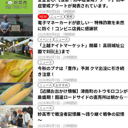
症警戒アラートが発表されています。
2026年8月8日
- 5時間前
ニュース
警察
NEW
電子マネーカードが欲しい… 特殊詐欺を未然
に防ぐ！コンビニ店員に感謝状
2026年8月8日
- 7時間前
イベント
ニュース
「上越ナイトマーケット」開幕！ 高田城址公
園で8日(土)まで
2026年8月7日
- 20時間前
ニュース
今秋のブナは「豊作」予測 クマ出没に引き続
き注意！
2026年8月7日
- 20時間前
ニュース
おすすめ
【近隣お出かけ情報】津南町のトウモロコシが
最盛期！国道ロードサイドの直売所は朝から長
い列
2026年8月7日
- 20時間前
ニュース
妙高市で戦没者記憶展 ～語り継ぐ戦争の記憶
～
2026年8月7日
- 23時間前