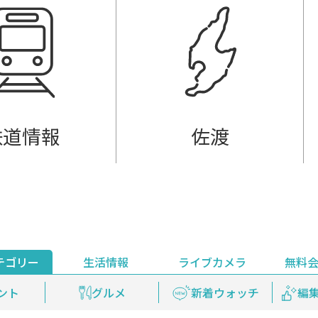
鉄道情報
佐渡
テゴリー
生活情報
ライブカメラ
無料
ント
ライブ配信
安全安心情報
グルメ
見逃し配信
天気
新着ウォッチ
上越妙高百景
プレミアム
編