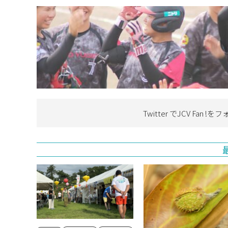
Twitter でJCV Fan !を
フ