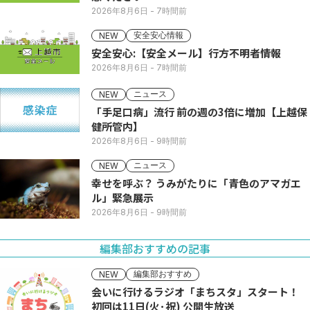
2026年8月6日
- 7時間前
安全安心情報
NEW
安全安心:【安全メール】行方不明者情報
2026年8月6日
- 7時間前
ニュース
NEW
「手足口病」流行 前の週の3倍に増加【上越保
健所管内】
2026年8月6日
- 9時間前
ニュース
NEW
幸せを呼ぶ？ うみがたりに「青色のアマガエ
ル」緊急展示
2026年8月6日
- 9時間前
編集部おすすめの記事
編集部おすすめ
NEW
会いに行けるラジオ「まちスタ」スタート！
初回は11日(火･祝) 公開生放送