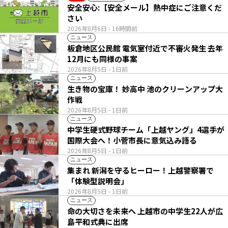
安全安心:【安全メール】熱中症にご注意くだ
さい
2026年8月6日
- 16時間前
ニュース
板倉地区公民館 電気室付近で不審火発生 去年
12月にも同様の事案
2026年8月5日
- 1日前
ニュース
生き物の宝庫！ 妙高中 池のクリーンアップ大
作戦
2026年8月5日
- 1日前
ニュース
中学生硬式野球チーム「上越ヤング」4選手が
国際大会へ！小菅市長に意気込み語る
2026年8月5日
- 1日前
ニュース
集まれ 新潟を守るヒーロー！上越警察署で
「体験型説明会」
2026年8月5日
- 1日前
ニュース
命の大切さを未来へ 上越市の中学生22人が広
島平和式典に出席