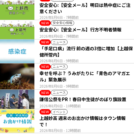
安全安心:【安全メール】明日は熱中症にご注
意ください
2026年8月6日
- 7時間前
安全安心情報
NEW
安全安心:【安全メール】行方不明者情報
2026年8月6日
- 7時間前
ニュース
NEW
「手足口病」流行 前の週の3倍に増加【上越保
健所管内】
2026年8月6日
- 9時間前
ニュース
NEW
幸せを呼ぶ？ うみがたりに「青色のアマガエ
ル」緊急展示
2026年8月6日
- 9時間前
ニュース
NEW
謙信公祭をPR！春日中生徒がのぼり旗設置
2026年8月6日
- 10時間前
イベント
NEW
上越妙高 週末のお出かけ情報はタウン情報
で！
2026年8月6日
- 12時間前