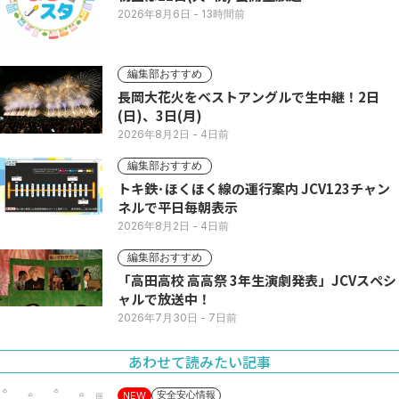
2026年8月6日
- 13時間前
編集部おすすめ
長岡大花火をベストアングルで生中継！2日
(日)、3日(月)
2026年8月2日
- 4日前
編集部おすすめ
トキ鉄･ほくほく線の運行案内 JCV123チャン
ネルで平日毎朝表示
2026年8月2日
- 4日前
編集部おすすめ
「高田高校 高高祭 3年生演劇発表」JCVスペシ
ャルで放送中！
2026年7月30日
- 7日前
あわせて読みたい記事
安全安心情報
NEW