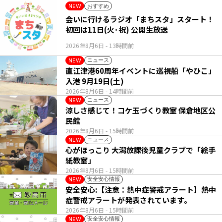
おすすめ
NEW
会いに行けるラジオ「まちスタ」スタート！
初回は11日(火･祝) 公開生放送
2026年8月6日
- 13時間前
ニュース
NEW
直江津港60周年イベントに巡視船「やひこ」
入港 9月19日(土)
2026年8月6日
- 14時間前
ニュース
NEW
涼しさ感じて！コケ玉づくり教室 保倉地区公
民館
2026年8月6日
- 15時間前
ニュース
NEW
心がほっこり 大潟放課後児童クラブで「絵手
紙教室」
2026年8月6日
- 15時間前
安全安心情報
NEW
安全安心:【注意：熱中症警戒アラート】熱中
症警戒アラートが発表されています。
2026年8月6日
- 15時間前
安全安心情報
NEW