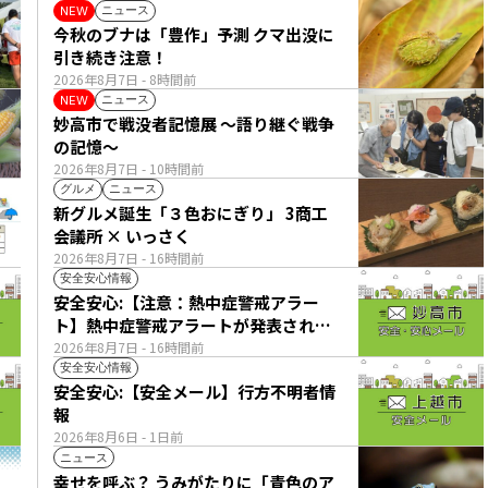
ニュース
NEW
今秋のブナは「豊作」予測 クマ出没に
引き続き注意！
2026年8月7日
- 8時間前
ニュース
NEW
妙高市で戦没者記憶展 ～語り継ぐ戦争
の記憶～
2026年8月7日
- 10時間前
グルメ
ニュース
新グルメ誕生「３色おにぎり」 3商工
会議所 × いっさく
2026年8月7日
- 16時間前
安全安心情報
安全安心:【注意：熱中症警戒アラー
ト】熱中症警戒アラートが発表されて
います。
2026年8月7日
- 16時間前
安全安心情報
安全安心:【安全メール】行方不明者情
報
2026年8月6日
- 1日前
ニュース
幸せを呼ぶ？ うみがたりに「青色のア