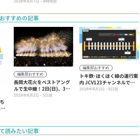
期！国道ロードサイドの直
2026年8月7日
- 8時間前
売所は朝から長い列
おすすめの記事
編集部おすすめ
編集部おすすめ
トキ鉄･ほくほく線の運行案
長岡大花火をベストアング
内 JCV123チャンネルで平
ルで生中継！2日(日)、3日
日毎朝表示
2026年8月2日
- 5日前
(月)
2026年8月2日
- 5日前
ち
11
て読みたい記事