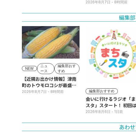
2026年8月7日
- 8時間前
編集部
ニュ
編集部おす
NEW
ース
すめ
【近隣お出かけ情報】津南
町のトウモロコシが最盛
期！国道ロードサイドの直
編集部おすすめ
2026年8月7日
- 8時間前
売所は朝から長い列
会いに行けるラジオ「ま
スタ」スタート！ 初回は
日(火･祝) 公開生放送
2026年8月6日
- 1日前
あわせ