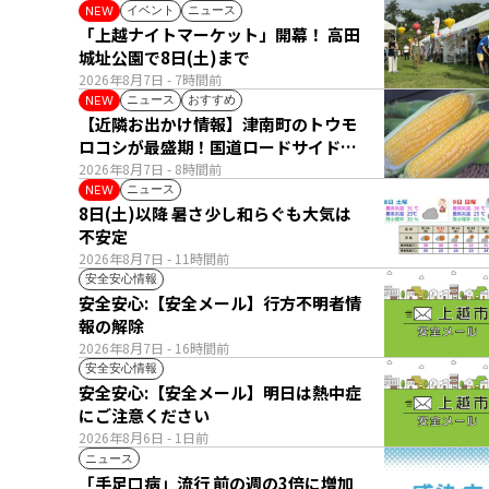
イベント
ニュース
NEW
「上越ナイトマーケット」開幕！ 高田
城址公園で8日(土)まで
2026年8月7日
- 7時間前
ニュース
おすすめ
NEW
【近隣お出かけ情報】津南町のトウモ
ロコシが最盛期！国道ロードサイドの
直売所は朝から長い列
2026年8月7日
- 8時間前
ニュース
NEW
8日(土)以降 暑さ少し和らぐも大気は
不安定
2026年8月7日
- 11時間前
安全安心情報
安全安心:【安全メール】行方不明者情
報の解除
2026年8月7日
- 16時間前
安全安心情報
安全安心:【安全メール】明日は熱中症
にご注意ください
2026年8月6日
- 1日前
ニュース
「手足口病」流行 前の週の3倍に増加