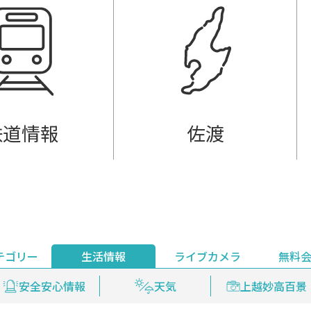
鉄道情報
佐渡
テゴリー
生活情報
ライブカメラ
無料
ント
ライブ配信
安全安心情報
グルメ
見逃し配信
天気
新着ウォッチ
上越妙高百景
プレミアム
編