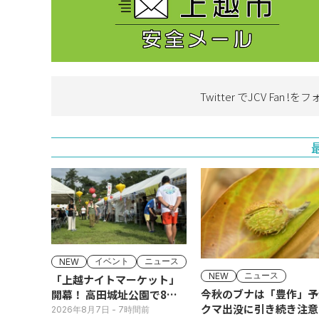
Twitter でJCV Fan !を
フ
イベント
ニュース
NEW
ニュース
NEW
「上越ナイトマーケット」
今秋のブナは「豊作」予
開幕！ 高田城址公園で8日
クマ出没に引き続き注意
(土)まで
2026年8月7日
- 7時間前