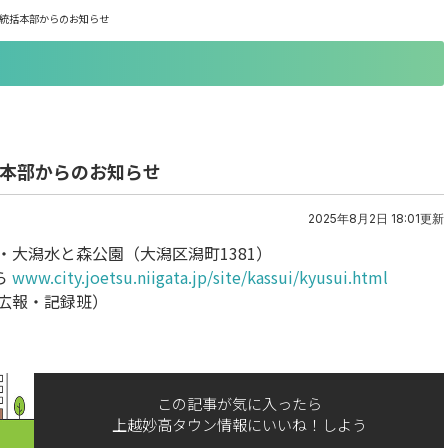
策統括本部からのお知らせ
括本部からのお知らせ
2025年8月2日 18:01更新
・大潟水と森公園（大潟区潟町1381）
ら
www.city.joetsu.niigata.jp/site/kassui/kyusui.html
広報・記録班）
この記事が気に入ったら
上越妙高タウン情報にいいね！しよう