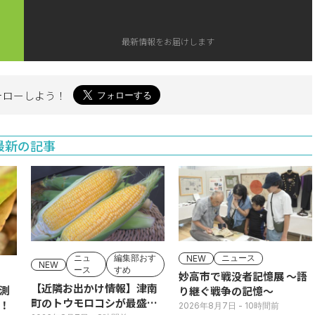
最新情報をお届けします
ォローしよう！
最新の記事
ニュ
編集部おす
ニュース
NEW
NEW
ース
すめ
妙高市で戦没者記憶展 ～語
【近隣お出かけ情報】津南
測
り継ぐ戦争の記憶～
町のトウモロコシが最盛
！
2026年8月7日
- 10時間前