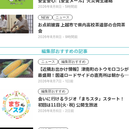
安全安心:【安全メール】火災発生連絡
2026年8月8日
- 5時間前
ニュース
NEW
お点前披露 上越市で県内高校茶道部の合同茶
会
2026年8月8日
- 9時間前
編集部おすすめの記事
ニュース
編集部おすすめ
【近隣お出かけ情報】津南町のトウモロコシが
最盛期！国道ロードサイドの直売所は朝から長
い列
2026年8月7日
- 1日前
編集部おすすめ
会いに行けるラジオ「まちスタ」スタート！
初回は11日(火･祝) 公開生放送
2026年8月6日
- 2日前