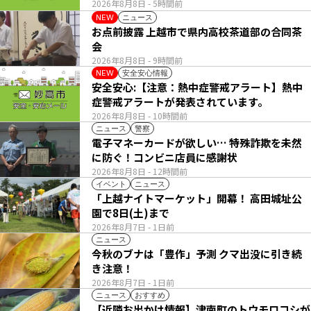
2026年8月8日
- 5時間前
ニュース
NEW
お点前披露 上越市で県内高校茶道部の合同茶
会
2026年8月8日
- 9時間前
安全安心情報
NEW
安全安心:【注意：熱中症警戒アラート】熱中
症警戒アラートが発表されています。
2026年8月8日
- 10時間前
ニュース
警察
電子マネーカードが欲しい… 特殊詐欺を未然
に防ぐ！コンビニ店員に感謝状
2026年8月8日
- 12時間前
イベント
ニュース
「上越ナイトマーケット」開幕！ 高田城址公
園で8日(土)まで
2026年8月7日
- 1日前
ニュース
今秋のブナは「豊作」予測 クマ出没に引き続
き注意！
2026年8月7日
- 1日前
ニュース
おすすめ
【近隣お出かけ情報】津南町のトウモロコシが