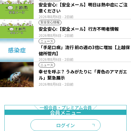
安全安心:【安全メール】明日は熱中症にご注
意ください
2026年8月6日
- 2日前
安全安心情報
安全安心:【安全メール】行方不明者情報
2026年8月6日
- 2日前
ニュース
「手足口病」流行 前の週の3倍に増加【上越保
健所管内】
2026年8月6日
- 2日前
ニュース
幸せを呼ぶ？ うみがたりに「青色のアマガエ
ル」緊急展示
2026年8月6日
- 2日前
ログイン