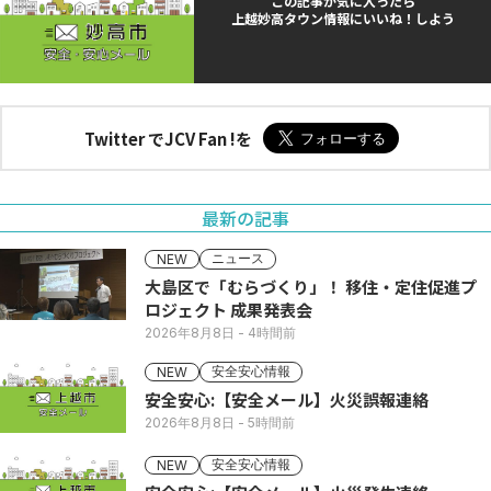
この記事が気に入ったら
上越妙高タウン情報にいいね！しよう
Twitter でJCV Fan !を
最新の記事
ニュース
NEW
大島区で「むらづくり」！ 移住・定住促進プ
ロジェクト 成果発表会
2026年8月8日
- 4時間前
安全安心情報
NEW
安全安心:【安全メール】火災誤報連絡
2026年8月8日
- 5時間前
安全安心情報
NEW