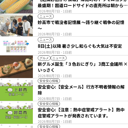
最盛期！国道ロードサイドの直売所は朝から長
い列
2026年8月7日
- 1日前
ニュース
妙高市で戦没者記憶展 ～語り継ぐ戦争の記憶
～
2026年8月7日
- 1日前
ニュース
8日(土)以降 暑さ少し和らぐも大気は不安定
2026年8月7日
- 1日前
グルメ
ニュース
新グルメ誕生「３色おにぎり」 3商工会議所 ×
いっさく
2026年8月7日
- 1日前
安全安心情報
安全安心:【安全メール】行方不明者情報の解
除
2026年8月7日
- 1日前
安全安心情報
安全安心:【注意：熱中症警戒アラート】熱中
症警戒アラートが発表されています。
2026年8月7日
- 1日前
安全安心情報