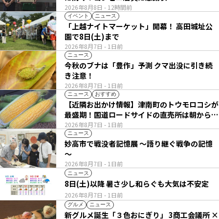
2026年8月8日
- 12時間前
イベント
ニュース
「上越ナイトマーケット」開幕！ 高田城址公
園で8日(土)まで
2026年8月7日
- 1日前
ニュース
今秋のブナは「豊作」予測 クマ出没に引き続
き注意！
2026年8月7日
- 1日前
ニュース
おすすめ
【近隣お出かけ情報】津南町のトウモロコシが
最盛期！国道ロードサイドの直売所は朝から長
い列
2026年8月7日
- 1日前
ニュース
妙高市で戦没者記憶展 ～語り継ぐ戦争の記憶
～
2026年8月7日
- 1日前
ニュース
8日(土)以降 暑さ少し和らぐも大気は不安定
2026年8月7日
- 1日前
グルメ
ニュース
新グルメ誕生「３色おにぎり」 3商工会議所 ×