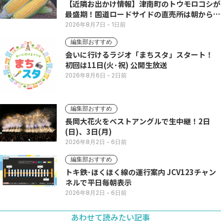
【近隣お出かけ情報】津南町のトウモロコシが
最盛期！国道ロードサイドの直売所は朝から長
い列
2026年8月7日
- 1日前
編集部おすすめ
会いに行けるラジオ「まちスタ」スタート！
初回は11日(火･祝) 公開生放送
2026年8月6日
- 2日前
編集部おすすめ
長岡大花火をベストアングルで生中継！2日
(日)、3日(月)
2026年8月2日
- 6日前
編集部おすすめ
トキ鉄･ほくほく線の運行案内 JCV123チャン
ネルで平日毎朝表示
2026年8月2日
- 6日前
あわせて読みたい記事