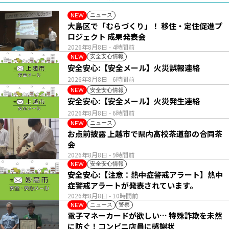
ニュース
NEW
大島区で「むらづくり」！ 移住・定住促進プ
ロジェクト 成果発表会
2026年8月8日
- 4時間前
安全安心情報
NEW
安全安心:【安全メール】火災誤報連絡
2026年8月8日
- 6時間前
安全安心情報
NEW
安全安心:【安全メール】火災発生連絡
2026年8月8日
- 6時間前
ニュース
NEW
お点前披露 上越市で県内高校茶道部の合同茶
会
2026年8月8日
- 9時間前
安全安心情報
NEW
安全安心:【注意：熱中症警戒アラート】熱中
症警戒アラートが発表されています。
2026年8月8日
- 10時間前
ニュース
警察
NEW
電子マネーカードが欲しい… 特殊詐欺を未然
に防ぐ！コンビニ店員に感謝状