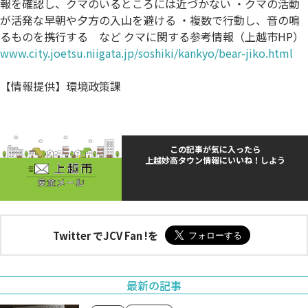
報を確認し、クマのいるところには近づかない ・クマの活動
が活発な早朝や夕方の入山を避ける ・複数で行動し、音の鳴
るものを携行する など クマに関する参考情報（上越市HP）
www.city.joetsu.niigata.jp/soshiki/kankyo/bear-jiko.html
【情報提供】環境政策課
この記事が気に入ったら
上越妙高タウン情報にいいね！しよう
Twitter でJCV Fan !を
最新の記事