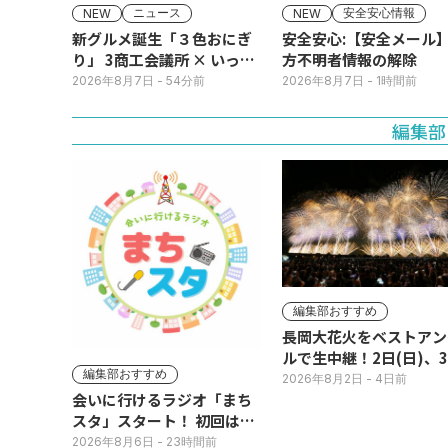
ニュース
安全安心情報
NEW
NEW
新グルメ誕生「３色おにぎ
安全安心:【安全メール
り」 3商工会議所 × いっさ
方不明者情報の解除
く
2026年8月7日
- 54分前
2026年8月7日
- 1時間前
編集部
編集部おすすめ
長岡大花火をベストアン
ルで生中継！2日(日)、
編集部おすすめ
(月)
2026年8月2日
- 4日前
会いに行けるラジオ「まち
スタ」スタート！ 初回は11
日(火･祝) 公開生放送
2026年8月6日
- 23時間前