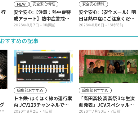
安全安心情報
安全安心情報
NEW
】行
安全安心:【注意：熱中症警
安全安心:【安全メール】明
戒アラート】熱中症警戒ア
日は熱中症にご注意くださ
ラートが発表されていま
い
2026年8月7日
- 1時間前
2026年8月6日
- 16時間前
す。
おすすめの記事
編集部おすすめ
編集部おすすめ
トキ鉄･ほくほく線の運行案
「高田高校 高高祭 3年生演
グ
内 JCV123チャンネルで平
劇発表」JCVスペシャルで
3日
日毎朝表示
放送中！
2026年8月2日
- 4日前
2026年7月30日
- 7日前