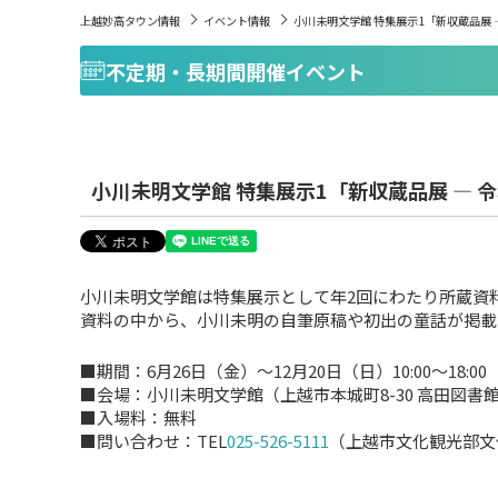
上越妙高タウン情報
イベント情報
小川未明文学館 特集展示1「新収蔵品展 
不定期・長期間開催イベント
小川未明文学館 特集展示1「新収蔵品展 ― 
小川未明文学館は特集展示として年2回にわたり所蔵資
資料の中から、小川未明の自筆原稿や初出の童話が掲載
■期間：6月26日（金）～12月20日（日）10:00～18:00
■会場：小川未明文学館（上越市本城町8-30 高田図書
■入場料：無料
■問い合わせ：TEL
025-526-5111
（上越市文化観光部文