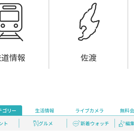
鉄道情報
佐渡
テゴリー
生活情報
ライブカメラ
無料
ント
ライブ配信
安全安心情報
グルメ
見逃し配信
天気
新着ウォッチ
上越妙高百景
プレミアム
編