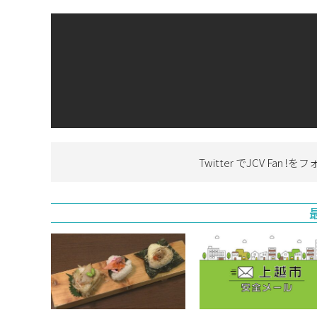
Twitter でJCV Fan !を
フ